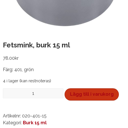
Fetsmink, burk 15 ml
78.00
kr
Färg: 401, grön
4 i lager (kan restnoteras)
Fetsmink,
Lägg till i varukorg
burk
15
ml
Artikelnr:
020-401-15
mängd
Kategori:
Burk 15 ml