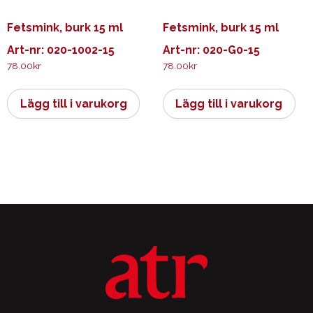
Fetsmink, burk 15 ml
Fetsmink, burk 15 ml
Art-nr: 020-1002-15
Art-nr: 020-G0-15
78.00
kr
78.00
kr
Lägg till i varukorg
Lägg till i varukorg