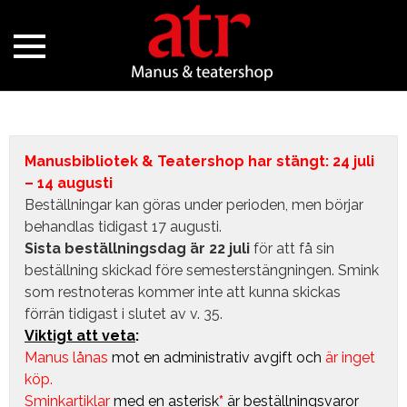
Manusbibliotek & Teatershop har stängt: 24 juli
– 14 augusti
Beställningar kan göras under perioden, men börjar
behandlas tidigast 17 augusti.
Sista beställningsdag är 22 juli
för att få sin
beställning skickad före semesterstängningen. Smink
som restnoteras kommer inte att kunna skickas
förrän tidigast i slutet av v. 35.
Viktigt att veta
:
Manus lånas
mot en administrativ avgift
och
är inget
köp.
Sminkartiklar
med en asterisk
*
är beställningsvaror