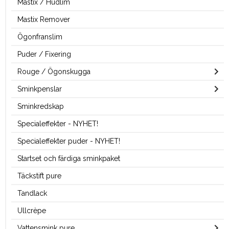
Mastix / Hudlim
Mastix Remover
Ögonfranslim
Puder / Fixering
Rouge / Ögonskugga
Sminkpenslar
Sminkredskap
Specialeffekter - NYHET!
Specialeffekter puder - NYHET!
Startset och färdiga sminkpaket
Täckstift pure
Tandlack
Ullcrèpe
Vattensmink pure