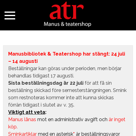
Manusbibliotek & Teatershop har stängt: 24 juli
– 14 augusti
Beställningar kan göras under perioden, men börjar
behandlas tidigast 17 augusti.
Sista beställningsdag är 22 juli
för att få sin
beställning skickad före semesterstängningen. Smink
som restnoteras kommer inte att kunna skickas
förrän tidigast i slutet av v. 35.
Viktigt att veta
:
Manus lånas
mot en administrativ avgift
och
är inget
köp.
Sminkartiklar
med en asterisk
*
är beställningsvaror