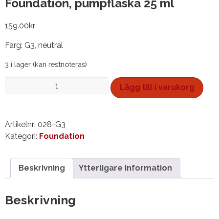
Foundation, pumpflaska 25 ml
159.00
kr
Färg: G3, neutral
3 i lager (kan restnoteras)
Foundation,
Lägg till i varukorg
pumpflaska
25
ml
Artikelnr:
028-G3
mängd
Kategori:
Foundation
Beskrivning
Ytterligare information
Beskrivning