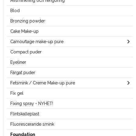
Avsminkning och rengöring
Blod
Bronzing powder
Cake Make-up
Camouflage make-up pure
Compact puder
Eyeliner
Färgat puder
Fetsmink / Creme Make-up pure
Fix gel
Fixing spray - NYHET!
Flintskalleplast
Fluorescerande smink
Foundation