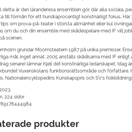
ll detta är den läranderesa ensemblen gör, där alla sociala, 
a till förmån för ett hundra­procentigt konstnärligt fokus. Hä
 tips om prova-på-teater i största allmänhet eller kul övninga
 om du och din ensemble med skådespelare med IF vill jobba
 på scenen.
tjernholm grundar Moomsteatern 1987 på unika premisser. En
liga mål, inget annat. 2005 anställs skådisarna med IF enligt
rag senare) lämnar Kjell det konstnärliga ledarskapet. Idag ä
rbundet Vuxenskolans funktionsrättsområde och författare. 
is, National­encyklopedins Kunskapspris och SV:s folkbildnings
 2023.
, 224 sidor
9789178444984
aterade produkter