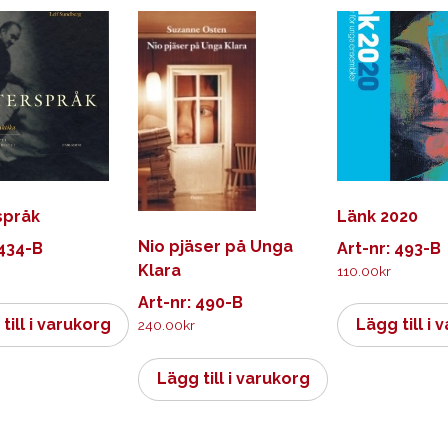
språk
Länk 2020
Nio pjäser på Unga
 434-B
Art-nr: 493-B
Klara
110.00
kr
Art-nr: 490-B
till i varukorg
Lägg till i 
240.00
kr
Lägg till i varukorg