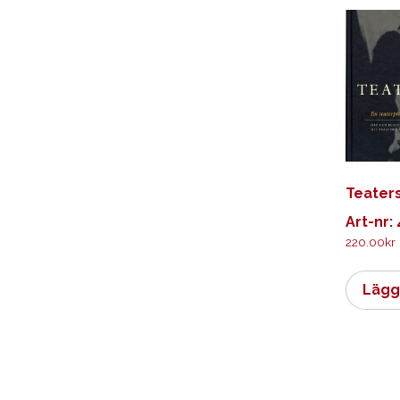
Teater
Art-nr:
220.00
kr
Lägg 