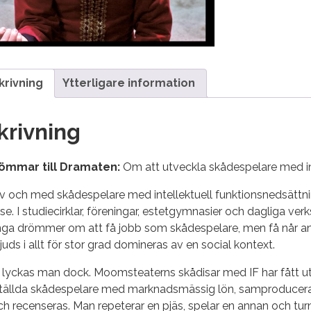
krivning
Ytterligare information
krivning
römmar till Dramaten:
Om att utveckla skådespelare med in
v och med skådespelare med intellektuell funktionsnedsättni
lse. I studiecirklar, föreningar, estetgymnasier och dagliga v
nga drömmer om att få jobb som skådespelare, men få når ans
uds i allt för stor grad domineras av en social kontext.
 lyckas man dock. Moomsteaterns skådisar med IF har fått ut
ställda skådespelare med marknadsmässig lön, samproducerar 
och recenseras. Man repeterar en pjäs, spelar en annan och tur