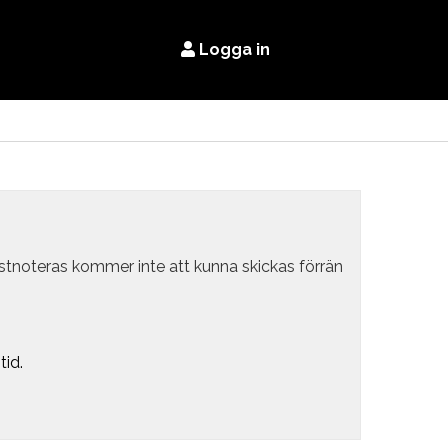
Logga in
estnoteras kommer inte att kunna skickas förrän
tid.