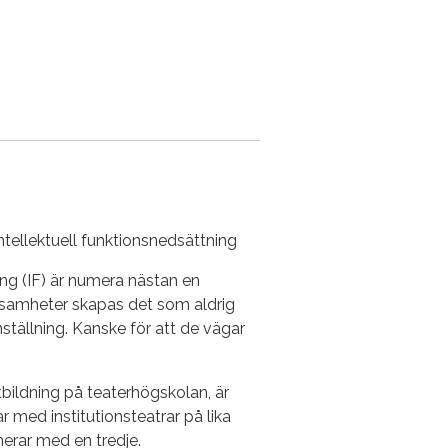
tellektuell funktionsnedsättning
ng (IF) är numera nästan en
erksamheter skapas det som aldrig
tällning. Kanske för att de vägar
bildning på teaterhögskolan, är
med institutionsteatrar på lika
nerar med en tredje.