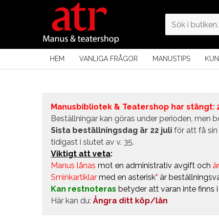
HEM
VANLIGA FRÅGOR
MANUSTIPS
KUN
Manusbibliotek & Teatershop har stängt: 24
Beställningar kan göras under perioden, men bö
Sista beställningsdag är 22 juli
för att få s
tidigast i slutet av v. 35.
Viktigt att veta
:
Manus lånas
mot en administrativ avgift
och
är
Sminkartiklar
med en asterisk
*
är beställningsva
Kan restnoteras
betyder att varan inte finns 
Här kan du:
Ångra ditt köp/lån