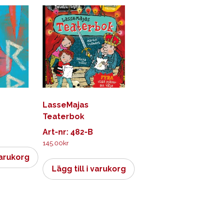
LasseMajas
Teaterbok
Art-nr: 482-B
145.00
kr
varukorg
Lägg till i varukorg