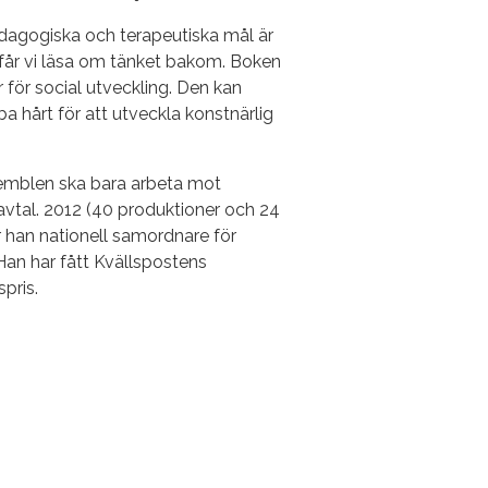
pedagogiska och terapeutiska mål är
r får vi läsa om tänket bakom. Boken
r för social utveckling. Den kan
 hårt för att utveckla konstnärlig
semblen ska bara arbeta mot
 avtal. 2012 (40 produktioner och 24
r han nationell samordnare för
Han har fått Kvällspostens
pris.