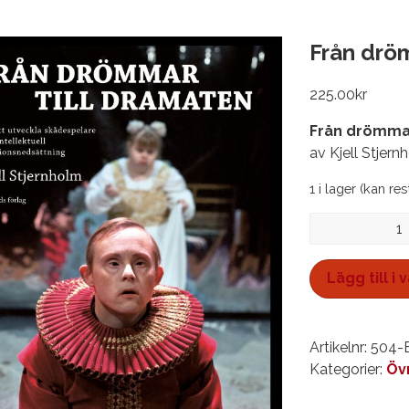
Från drö
225.00
kr
Från drömmar
av Kjell Stjern
1 i lager (kan re
Från
drömmar
till
Lägg till i
Dramaten
mängd
Artikelnr:
504-
Kategorier:
Öv