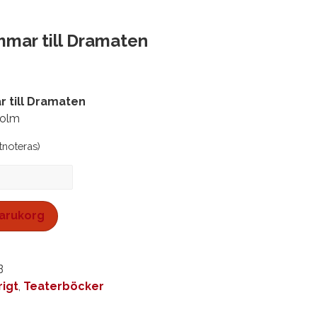
mmar till Dramaten
 till Dramaten
holm
stnoteras)
 varukorg
B
rigt
,
Teaterböcker