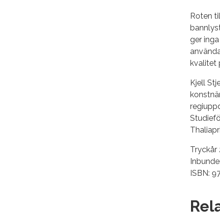
Roten ti
bannlyst
ger inga
användas
kvalitet
Kjell S
konstnär
regiuppd
Studiefö
Thaliapr
Tryckår
Inbunden
ISBN: 
Rel