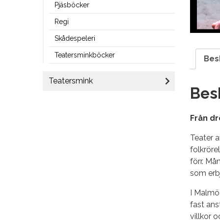
Pjäsböcker
Regi
Skådespeleri
Teatersminkböcker
Bes
Teatersmink
Bes
Från d
Teater a
folkröre
förr. Må
som erbj
I Malmö
fast an
villkor 