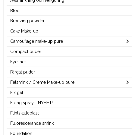
Avsminkning och rengöring
Blod
Bronzing powder
Cake Make-up
Camouflage make-up pure
Compact puder
Eyeliner
Färgat puder
Fetsmink / Creme Make-up pure
Fix gel
Fixing spray - NYHET!
Flintskalleplast
Fluorescerande smink
Foundation