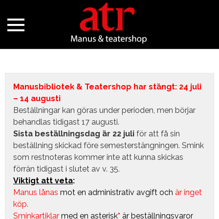
Manusbibliotek & Teatershop har stängt: 24 juli
– 14 augusti
Beställningar kan göras under perioden, men börjar
behandlas tidigast 17 augusti.
Sista beställningsdag är 22 juli
för att få sin
beställning skickad före semesterstängningen. Smink
som restnoteras kommer inte att kunna skickas
förrän tidigast i slutet av v. 35.
Viktigt att veta
:
Manus lånas
mot en administrativ avgift
och
är inget
köp.
Sminkartiklar
med en asterisk
*
är beställningsvaror