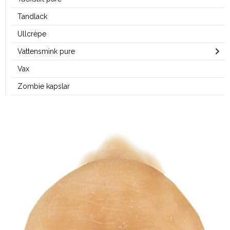
Tandlack
Ullcrèpe
Vattensmink pure
Vax
Zombie kapslar