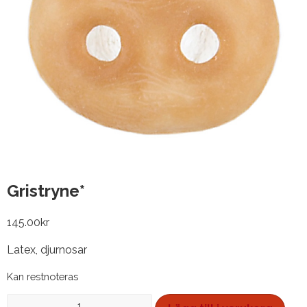
Gristryne*
145.00
kr
Latex, djurnosar
Kan restnoteras
Gristryne*