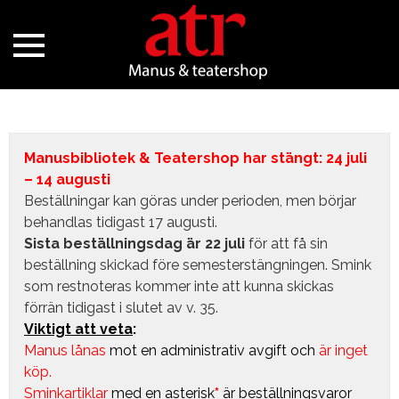
Manusbibliotek & Teatershop har stängt: 24 juli
– 14 augusti
Beställningar kan göras under perioden, men börjar
behandlas tidigast 17 augusti.
Sista beställningsdag är 22 juli
för att få sin
beställning skickad före semesterstängningen. Smink
som restnoteras kommer inte att kunna skickas
förrän tidigast i slutet av v. 35.
Viktigt att veta
:
Manus lånas
mot en administrativ avgift
och
är inget
köp.
Sminkartiklar
med en asterisk
*
är beställningsvaror