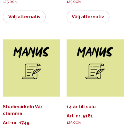
125.00
kr
125.00
kr
Den
Den
här
här
Välj alternativ
Välj alternativ
produkten
produkt
har
har
flera
flera
varianter.
varianter.
De
De
olika
olika
alternativen
alternati
kan
kan
väljas
väljas
på
på
produktsidan
produkts
Studiecirkeln Vår
14 år till salu
stämma
Art-nr: 5181
Art-nr: 1749
125.00
kr