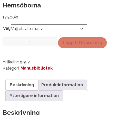
Hemsöborna
125.00
kr
Välj
Hemsöborna
Lägg till i varukorg
mängd
Artikelnr:
9902
Kategori:
Manusbibliotek
Beskrivning
Produktinformation
Ytterligare information
Beskrivning