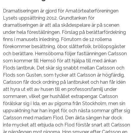
Dramatiseringen är gjord för Amatörteaterföreningen
Lysets uppsättning 2012. Grundtanken för
dramatiseringen är att alla skådespelare är på scenen
under hela föreställningen. Förslag på berättarfördelning
finns i manusets inledning. Förrutom de 12 rollerna
förekommer besättning, öbor, slåtterfolk, bröllopsgäster
och berättare. Hemsöborna följer fastlänningen Carlsson
som kommer till Hemsö för att hjälpa till med änkan
Flods lantbruk. Det skär sig snabbt mellan Carlsson och
Flods son Gusten, som tycker att Carlsson är högfärdig.
Carlsson får dock ordning på lantbruket och han får idén
att hyra ut ett av husen till en professorsfamilj under
sommaren, vilket ger hushållet extrapengar. Carlsson
förälskar sig i Ida, en av pigorna från Stockholm, men sin
uppvaktning har han inget för, och nästa sommar gifter sig
Carlsson med madam Flod. Den äkta sängen har dock
inte mycket att erbjuda och Flod förstår snart att Carlsson
är närgången mot pigorna. Hon smyger efter Carlsson en