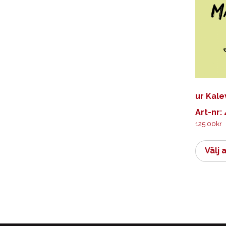
ur Kale
Art-nr:
125.00
kr
Välj 