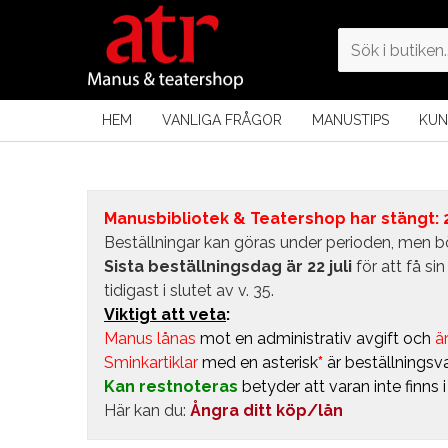
HEM
VANLIGA FRÅGOR
MANUSTIPS
KUN
Manusbibliotek & Teatershop har stängt: 24
Beställningar kan göras under perioden, men bö
Sista beställningsdag är 22 juli
för att få s
tidigast i slutet av v. 35.
Viktigt att veta
:
Manus lånas
mot en administrativ avgift
och
är
Sminkartiklar
med en asterisk
*
är beställningsva
Kan restnoteras
betyder att varan inte finns 
Här kan du:
Ångra ditt köp/lån