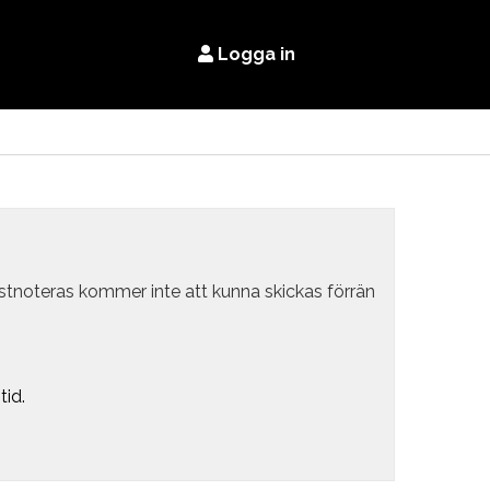
Logga in
estnoteras kommer inte att kunna skickas förrän
tid.