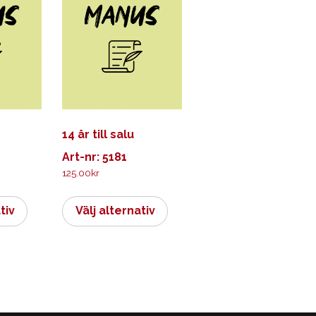
14 år till salu
Art-nr: 5181
125.00
kr
Den
Den
här
här
tiv
Välj alternativ
produkten
produkten
har
har
flera
flera
varianter.
varianter.
De
De
olika
olika