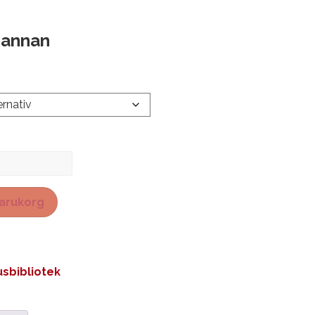
 annan
 varukorg
sbibliotek