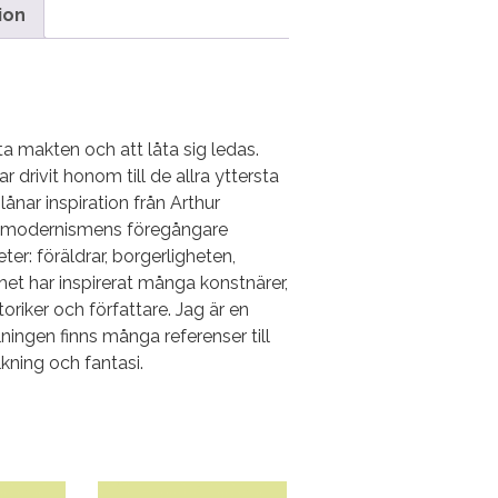
ion
 ta makten och att låta sig ledas.
r drivit honom till de allra yttersta
ånar inspiration från Arthur
ka modernismens föregångare
er: föräldrar, borgerligheten,
het har inspirerat många konstnärer,
oriker och författare. Jag är en
lningen finns många referenser till
kning och fantasi.