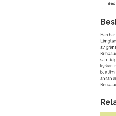
Bes
Bes
Han har 
Längtan 
av gräns
Rimbaud
samtidig
kyrkan, 
bl a Jim
annan är
Rimbaud,
Rel