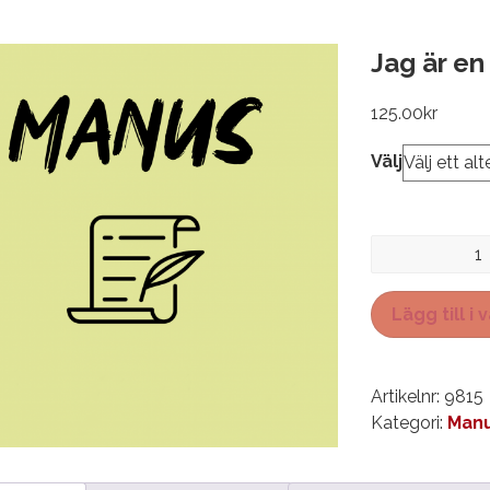
Jag är en
125.00
kr
Välj
Jag
är
en
Lägg till i
annan
mängd
Artikelnr:
9815
Kategori:
Manu