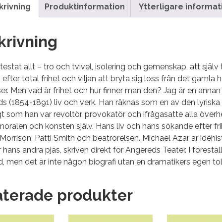
krivning
Produktinformation
Ytterligare informat
krivning
testat allt – tro och tvivel, isolering och gemenskap, att själv
efter total frihet och viljan att bryta sig loss från det gamla ha
er. Men vad är frihet och hur finner man den? Jag är en annan l
s (1854-1891) liv och verk. Han räknas som en av den lyris
t som han var revoltör, provokatör och ifrågasatte alla överhet
moralen och konsten själv. Hans liv och hans sökande efter fri
 Morrison, Patti Smith och beatrörelsen. Michael Azar är idéhist
 hans andra pjäs, skriven direkt för Angereds Teater. I förestäl
 men det är inte någon biografi utan en dramatikers egen tol
aterade produkter