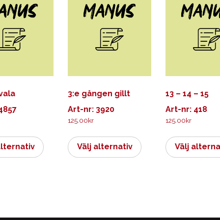
vala
3:e gången gillt
13 – 14 – 15
 4857
Art-nr: 3920
Art-nr: 418
125.00
kr
125.00
kr
Den
Den
här
här
alternativ
Välj alternativ
Välj alterna
produkten
produkten
har
har
flera
flera
varianter.
varianter.
De
De
olika
olika