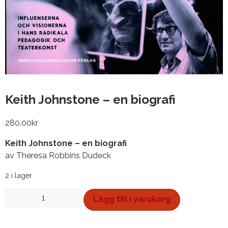
Keith Johnstone – en biografi
280.00
kr
Keith Johnstone – en biografi
av Theresa Robbins Dudeck
2 i lager
Keith
Lägg till i varukorg
Johnstone
-