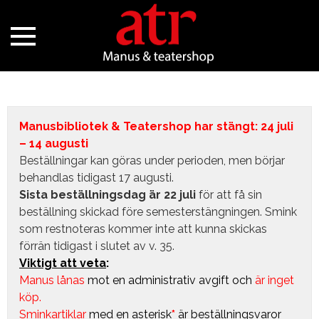
Manusbibliotek & Teatershop har stängt: 24 juli
– 14 augusti
Beställningar kan göras under perioden, men börjar
behandlas tidigast 17 augusti.
Sista beställningsdag är 22 juli
för att få sin
beställning skickad före semesterstängningen. Smink
som restnoteras kommer inte att kunna skickas
förrän tidigast i slutet av v. 35.
Viktigt att veta
:
Manus lånas
mot en administrativ avgift
och
är inget
köp.
Sminkartiklar
med en asterisk
*
är beställningsvaror