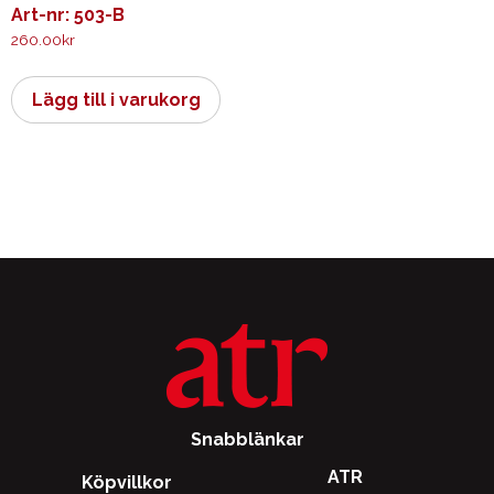
Art-nr: 503-B
260.00
kr
Lägg till i varukorg
Snabblänkar
ATR
Köpvillkor