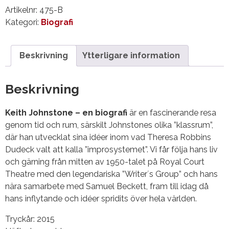
en
Artikelnr:
475-B
biografi
Kategori:
Biografi
mängd
Beskrivning
Ytterligare information
Beskrivning
Keith Johnstone – en biografi
är en fascinerande resa
genom tid och rum, särskilt Johnstones olika ”klassrum”,
där han utvecklat sina idéer inom vad Theresa Robbins
Dudeck valt att kalla ”improsystemet”. Vi får följa hans liv
och gärning från mitten av 1950-talet på Royal Court
Theatre med den legendariska ”Writer´s Group” och hans
nära samarbete med Samuel Beckett, fram till idag då
hans inflytande och idéer spridits över hela världen.
Tryckår: 2015