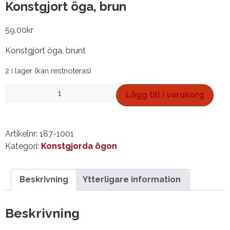
Konstgjort öga, brun
59.00
kr
Konstgjort öga, brunt
2 i lager (kan restnoteras)
Konstgjort
Lägg till i varukorg
öga,
brun
mängd
Artikelnr:
187-1001
Kategori:
Konstgjorda ögon
Beskrivning
Ytterligare information
Beskrivning