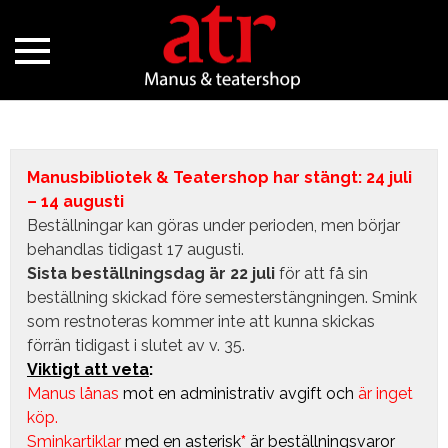
Manusbibliotek & Teatershop har stängt: 24 juli
– 14 augusti
Beställningar kan göras under perioden, men börjar
behandlas tidigast 17 augusti.
Sista beställningsdag är 22 juli
för att få sin
beställning skickad före semesterstängningen. Smink
som restnoteras kommer inte att kunna skickas
förrän tidigast i slutet av v. 35.
Viktigt att veta
:
Manus lånas
mot en administrativ avgift
och
är inget
köp.
Sminkartiklar
med en asterisk
*
är beställningsvaror