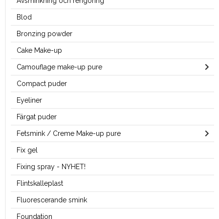
Avsminkning och rengöring
Blod
Bronzing powder
Cake Make-up
Camouflage make-up pure
Compact puder
Eyeliner
Färgat puder
Fetsmink / Creme Make-up pure
Fix gel
Fixing spray - NYHET!
Flintskalleplast
Fluorescerande smink
Foundation