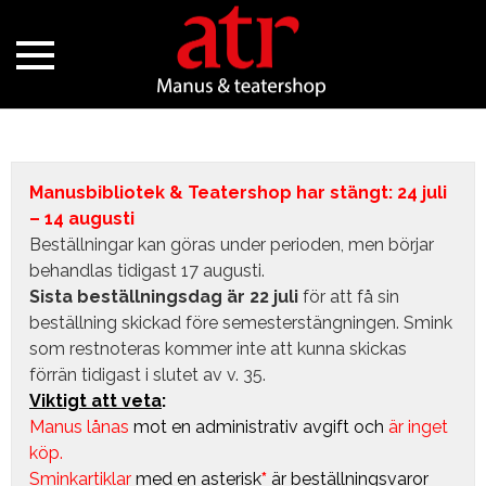
Manusbibliotek & Teatershop har stängt: 24 juli
– 14 augusti
Beställningar kan göras under perioden, men börjar
behandlas tidigast 17 augusti.
Sista beställningsdag är 22 juli
för att få sin
beställning skickad före semesterstängningen. Smink
som restnoteras kommer inte att kunna skickas
förrän tidigast i slutet av v. 35.
Viktigt att veta
:
Manus lånas
mot en administrativ avgift
och
är inget
köp.
Sminkartiklar
med en asterisk
*
är beställningsvaror