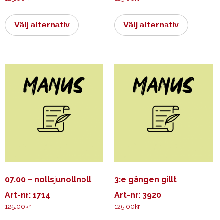
Den
Den
här
här
Välj alternativ
Välj alternativ
produkten
produkt
har
har
flera
flera
varianter.
varianter.
De
De
olika
olika
alternativen
alternati
kan
kan
väljas
väljas
på
på
produktsidan
produkts
07.00 – nollsjunollnoll
3:e gången gillt
Art-nr: 1714
Art-nr: 3920
125.00
kr
125.00
kr
Den
Den