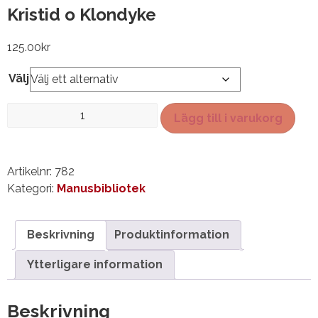
Kristid o Klondyke
125.00
kr
Välj
Kristid
Lägg till i varukorg
o
Klondyke
mängd
Artikelnr:
782
Kategori:
Manusbibliotek
Beskrivning
Produktinformation
Ytterligare information
Beskrivning