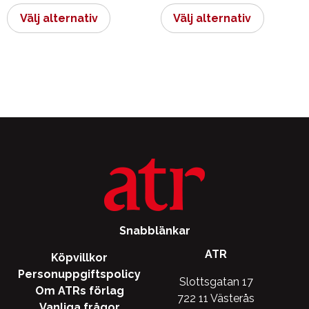
här
här
Välj alternativ
Välj alternativ
produkten
produkt
har
har
flera
flera
varianter.
varianter.
De
De
olika
olika
alternativen
alternati
kan
kan
väljas
väljas
på
på
produktsidan
produkts
Snabblänkar
ATR
Köpvillkor
Personuppgiftspolicy
Slottsgatan 17
Om ATRs förlag
722 11 Västerås
Vanliga frågor