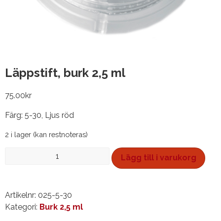
Läppstift, burk 2,5 ml
75.00
kr
Färg: 5-30, Ljus röd
2 i lager (kan restnoteras)
Läppstift,
Lägg till i varukorg
burk
2,5
ml
Artikelnr:
025-5-30
mängd
Kategori:
Burk 2,5 ml