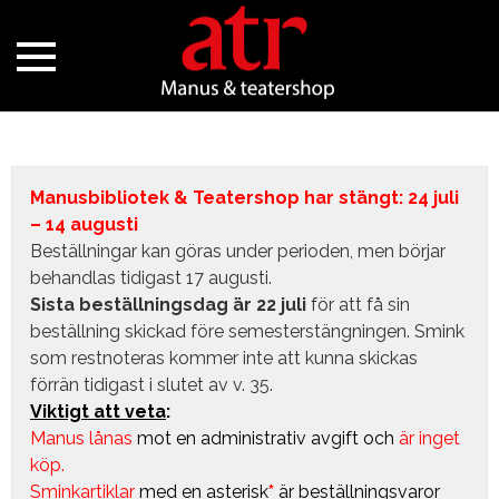
Manusbibliotek & Teatershop har stängt: 24 juli
– 14 augusti
Beställningar kan göras under perioden, men börjar
behandlas tidigast 17 augusti.
Sista beställningsdag är 22 juli
för att få sin
beställning skickad före semesterstängningen. Smink
som restnoteras kommer inte att kunna skickas
förrän tidigast i slutet av v. 35.
Viktigt att veta
:
Manus lånas
mot en administrativ avgift
och
är inget
köp.
Sminkartiklar
med en asterisk
*
är beställningsvaror