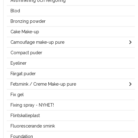
Avsminkning och rengöring
Blod
Bronzing powder
Cake Make-up
Camouflage make-up pure
Compact puder
Eyeliner
Färgat puder
Fetsmink / Creme Make-up pure
Fix gel
Fixing spray - NYHET!
Flintskalleplast
Fluorescerande smink
Foundation