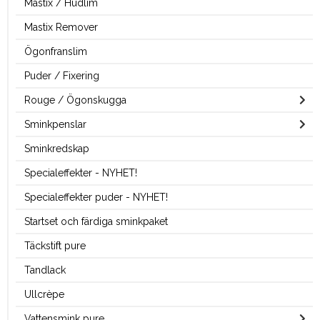
Mastix / Hudlim
Mastix Remover
Ögonfranslim
Puder / Fixering
Rouge / Ögonskugga
Sminkpenslar
Sminkredskap
Specialeffekter - NYHET!
Specialeffekter puder - NYHET!
Startset och färdiga sminkpaket
Täckstift pure
Tandlack
Ullcrèpe
Vattensmink pure