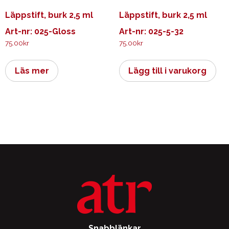
Läppstift, burk 2,5 ml
Läppstift, burk 2,5 ml
Art-nr: 025-Gloss
Art-nr: 025-5-32
75.00
kr
75.00
kr
Läs mer
Lägg till i varukorg
Snabblänkar