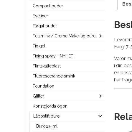
Bes
Compact puder
Eyeliner
Bes
Färgat puder
Fetsmink / Creme Make-up pure
Leverera
Fix gel
Färg: 7-
Fixing spray - NYHET!
Varor ma
i din be
Flintskalleplast
en best
Fluorescerande smink
har fråg
Foundation
Glitter
Konstgjorda ögon
Rel
Läppstift pure
Burk 2,5 ml