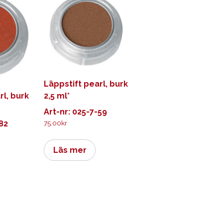
Läppstift pearl, burk
rl, burk
2,5 ml*
Art-nr: 025-7-59
-82
75.00
kr
Läs mer