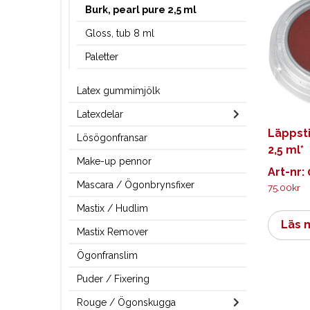
Burk, pearl pure 2,5 ml
Gloss, tub 8 ml
Paletter
Latex gummimjölk
Latexdelar
Läppsti
Lösögonfransar
2,5 ml*
Make-up pennor
Art-nr:
Mascara / Ögonbrynsfixer
75.00
kr
Mastix / Hudlim
Läs 
Mastix Remover
Ögonfranslim
Puder / Fixering
Rouge / Ögonskugga