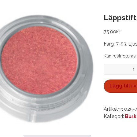
Läppstift
75.00
kr
Färg: 7-53, Lju
Kan restnoteras
Läppstift
pearl,
burk
Lägg till i
2,5
ml*
mängd
Artikelnr:
025-
Kategori:
Burk