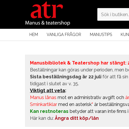
HEM
VANLIGA FRÅGOR
MANUSTIPS
KUN
Manusbibliotek & Teatershop har stängt: 24
Beställningar kan göras under perioden, men bö
Sista beställningsdag är 22 juli
för att få s
tidigast i slutet av v. 35.
Viktigt att veta
:
Manus lånas
mot en administrativ avgift
och
är
Sminkartiklar
med en asterisk
*
är beställningsva
Kan restnoteras
betyder att varan inte finns 
Här kan du:
Ångra ditt köp/lån