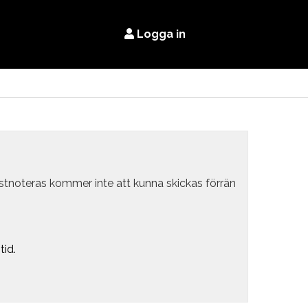
Logga in
estnoteras kommer inte att kunna skickas förrän
tid.