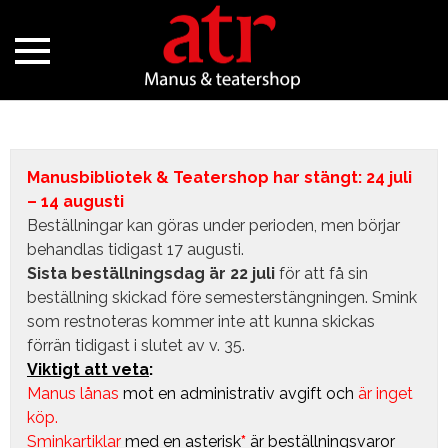
Manusbibliotek & Teatershop har stängt: 24 juli
– 14 augusti
Beställningar kan göras under perioden, men börjar
behandlas tidigast 17 augusti.
Sista beställningsdag är 22 juli
för att få sin
beställning skickad före semesterstängningen. Smink
som restnoteras kommer inte att kunna skickas
förrän tidigast i slutet av v. 35.
Viktigt att veta
:
Manus lånas
mot en administrativ avgift
och
är inget
köp.
Sminkartiklar
med en asterisk
*
är beställningsvaror