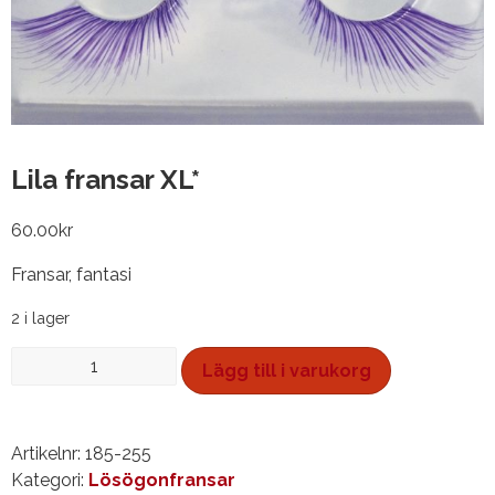
Lila fransar XL*
60.00
kr
Fransar, fantasi
2 i lager
Lila
Lägg till i varukorg
fransar
XL*
mängd
Artikelnr:
185-255
Kategori:
Lösögonfransar