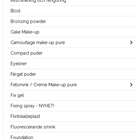
Avsminkning och rengöring
Blod
Bronzing powder
Cake Make-up
Camouflage make-up pure
Compact puder
Eyeliner
Färgat puder
Fetsmink / Creme Make-up pure
Fix gel
Fixing spray - NYHET!
Flintskalleplast
Fluorescerande smink
Foundation