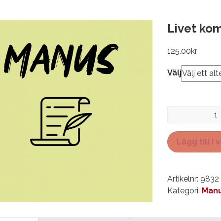
Livet kom
125.00
kr
Välj
Livet
kom
så
Lägg till i
plötsligt
mängd
Artikelnr:
9832
Kategori:
Manu