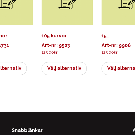
nor
105 kurvor
15…
1731
Art-nr: 9523
Art-nr: 9906
125.00
kr
125.00
kr
Den
Den
här
här
alternativ
Välj alternativ
Välj alterna
produkten
produkten
har
har
flera
flera
varianter.
varianter.
De
De
olika
olika
alternativen
alternativen
kan
kan
Snabblänkar
väljas
väljas