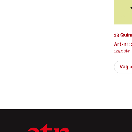
13 Quin
Art-nr: 
125.00
kr
Välj 