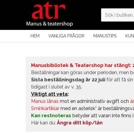
HEM
VANLIGA FRÅGOR
MANUSTIPS
KUN
Manusbibliotek & Teatershop har stängt: 24
Beställningar kan göras under perioden, men bö
Sista beställningsdag är 22 juli
för att få s
tidigast i slutet av v. 35.
Viktigt att veta
:
Manus lånas
mot en administrativ avgift
och
är
Sminkartiklar
med en asterisk
*
är beställningsva
Kan restnoteras
betyder att varan inte finns 
Här kan du:
Ångra ditt köp/lån