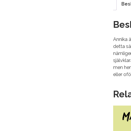
Bes
Bes
Annika ä
detta sä
nämlige
självkla
men henn
eller of
Rel