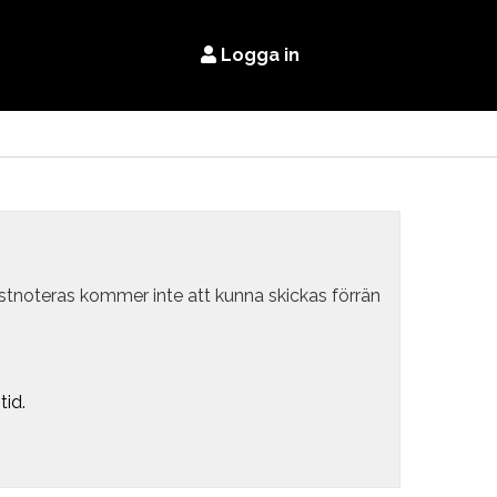
Logga in
estnoteras kommer inte att kunna skickas förrän
tid.