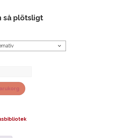
 så plötsligt
 varukorg
sbibliotek