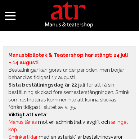
Manusbibliotek & Teatershop har stängt: 24 juli
– 14 augusti
Beställningar kan göras under perioden, men börjar
behandlas tidigast 17 augusti.
Sista beställningsdag är 22 juli
för att få sin
beställning skickad före semesterstängningen. Smink
som restnoteras kommer inte att kunna skickas
förrän tidigast i slutet av v. 35.
Viktigt att veta
:
Manus lånas
mot en administrativ avgift
och
är inget
köp.
Sminkartiklar
med en asterisk
*
är beställningsvaror