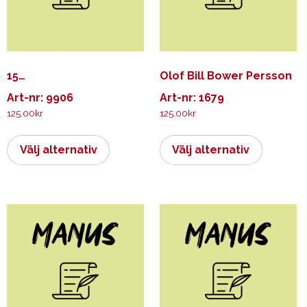
15…
Olof Bill Bower Persson
Art-nr: 9906
Art-nr: 1679
125.00
kr
125.00
kr
Den
Den
här
här
Välj alternativ
Välj alternativ
produkten
produkt
har
har
flera
flera
varianter.
varianter.
De
De
olika
olika
alternativen
alternati
kan
kan
väljas
väljas