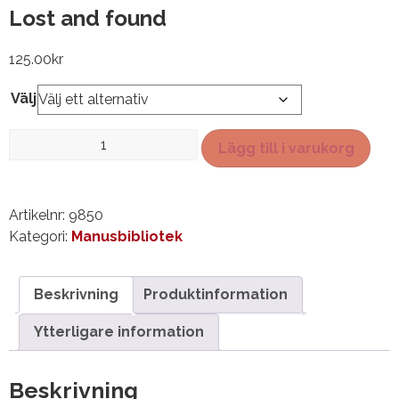
Lost and found
125.00
kr
Välj
Lost
Lägg till i varukorg
and
found
mängd
Artikelnr:
9850
Kategori:
Manusbibliotek
Beskrivning
Produktinformation
Ytterligare information
Beskrivning