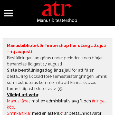
Manusbibliotek & Teatershop har stängt: 24 juli
– 14 augusti
Beställningar kan göras under perioden, men börjar
behandlas tidigast 17 augusti.
Sista beställningsdag är 22 juli
för att få sin
beställning skickad före semesterstängningen. Smink
som restnoteras kommer inte att kunna skickas
förrän tidigast i slutet av v. 35.
Viktigt att veta
:
Manus lånas
mot en administrativ avgift
och
är inget
köp.
Sminkartiklar
med en asterisk
*
är beställningsvaror