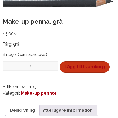
Make-up penna, grå
45.00
kr
Färg: grå
6 i lager (kan restnoteras)
Make-
Lägg till i varukorg
up
penna,
grå
Artikelnr:
022-103
mängd
Kategori:
Make-up pennor
Beskrivning
Ytterligare information