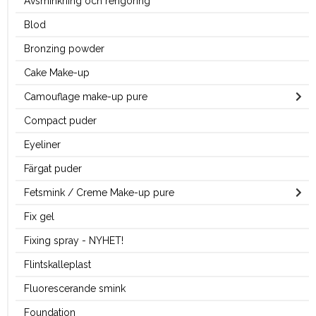
Avsminkning och rengöring
Blod
Bronzing powder
Cake Make-up
Camouflage make-up pure
Compact puder
Eyeliner
Färgat puder
Fetsmink / Creme Make-up pure
Fix gel
Fixing spray - NYHET!
Flintskalleplast
Fluorescerande smink
Foundation