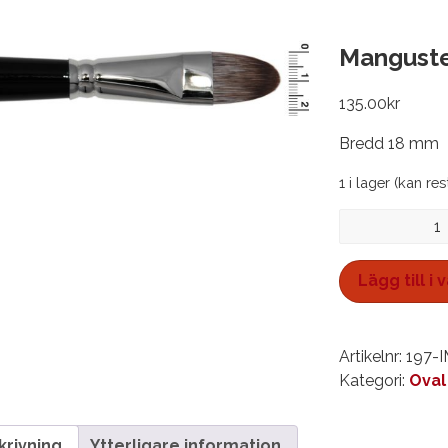
Manguste
135.00
kr
Bredd 18 mm
1 i lager (kan re
Mangusterpens
IMO18
mängd
Lägg till i
Artikelnr:
197-
Kategori:
Oval
krivning
Ytterligare information