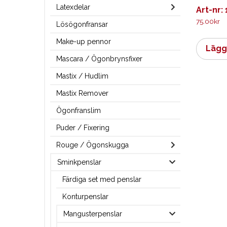
Latexdelar
Art-nr:
75.00
kr
Lösögonfransar
Make-up pennor
Lägg 
Mascara / Ögonbrynsfixer
Mastix / Hudlim
Mastix Remover
Ögonfranslim
Puder / Fixering
Rouge / Ögonskugga
Sminkpenslar
Färdiga set med penslar
Konturpenslar
Mangusterpenslar