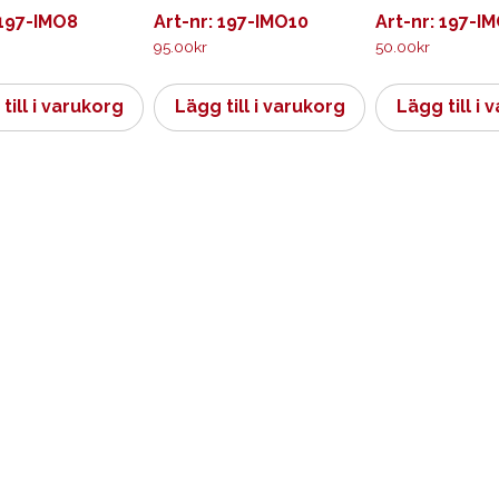
 197-IMO8
Art-nr: 197-IMO10
Art-nr: 197-I
95.00
kr
50.00
kr
till i varukorg
Lägg till i varukorg
Lägg till i 