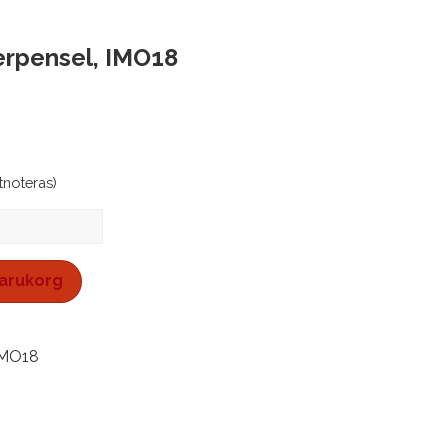
rpensel, IMO18
stnoteras)
el,
 varukorg
IMO18