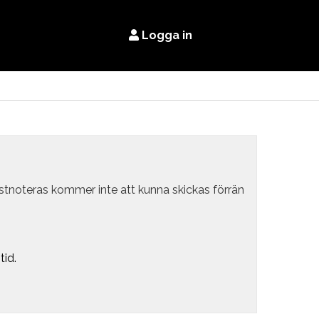
Logga in
estnoteras kommer inte att kunna skickas förrän
tid.