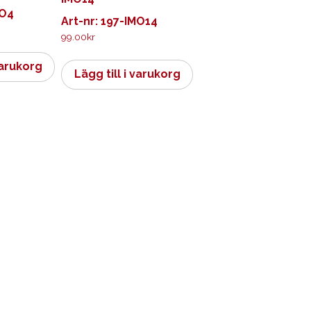
MO4
Art-nr: 197-IMO14
99.00
kr
varukorg
Lägg till i varukorg