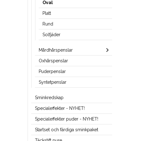
Oval
Platt
Rund
Solfjäder
Mårdhårspenslar
Oxhårspenslar
Puderpenslar
Syntetpenslar
Sminkredskap
Specialeffekter - NYHET!
Specialeffekter puder - NYHET!
Startset och färdiga sminkpaket
Täckstift pure