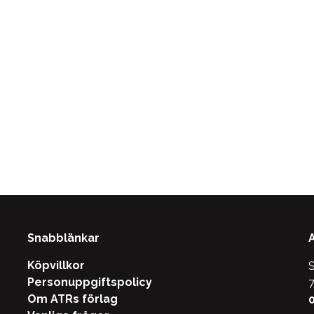
Snabblänkar
Köpvillkor
S
Personuppgiftspolicy
7
Om ATRs förlag
0