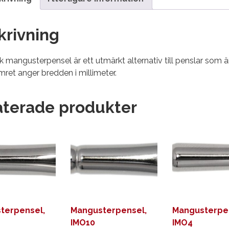
krivning
k mangusterpensel är ett utmärkt alternativ till penslar som är
mret anger bredden i millimeter.
aterade produkter
terpensel,
Mangusterpensel,
Mangusterpe
IMO10
IMO4