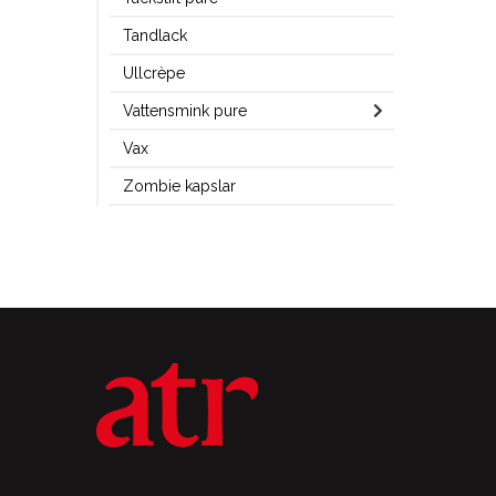
Tandlack
Ullcrèpe
Vattensmink pure
Vax
Zombie kapslar