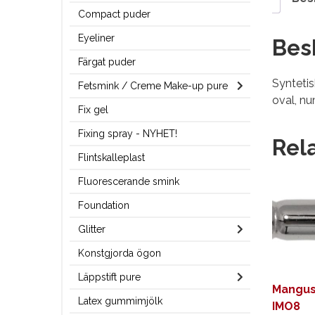
Compact puder
Eyeliner
Bes
Färgat puder
Syntetis
Fetsmink / Creme Make-up pure
oval, nu
Fix gel
Fixing spray - NYHET!
Rel
Flintskalleplast
Fluorescerande smink
Foundation
Glitter
Konstgjorda ögon
Läppstift pure
Mangus
Latex gummimjölk
IMO8