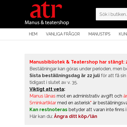
HEM
VANLIGA FRÅGOR
MANUSTIPS
KUN
Manusbibliotek & Teatershop har stängt: 24
Beställningar kan göras under perioden, men bö
Sista beställningsdag är 22 juli
för att få s
tidigast i slutet av v. 35.
Viktigt att veta
:
Manus lånas
mot en administrativ avgift
och
är
Sminkartiklar
med en asterisk
*
är beställningsva
Kan restnoteras
betyder att varan inte finns 
Här kan du:
Ångra ditt köp/lån