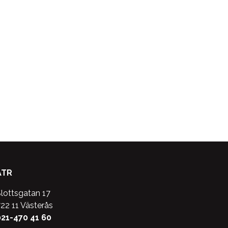
ATR
lottsgatan 17
22 11 Västerås
21-470 41 60