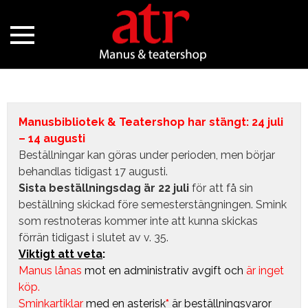
Manusbibliotek & Teatershop har stängt: 24 juli
– 14 augusti
Beställningar kan göras under perioden, men börjar
behandlas tidigast 17 augusti.
Sista beställningsdag är 22 juli
för att få sin
beställning skickad före semesterstängningen. Smink
som restnoteras kommer inte att kunna skickas
förrän tidigast i slutet av v. 35.
Viktigt att veta
:
Manus lånas
mot en administrativ avgift
och
är inget
köp.
Sminkartiklar
med en asterisk
*
är beställningsvaror