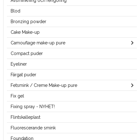
Avsminkning och rengöring
Blod
Bronzing powder
Cake Make-up
Camouflage make-up pure
Compact puder
Eyeliner
Färgat puder
Fetsmink / Creme Make-up pure
Fix gel
Fixing spray - NYHET!
Flintskalleplast
Fluorescerande smink
Foundation