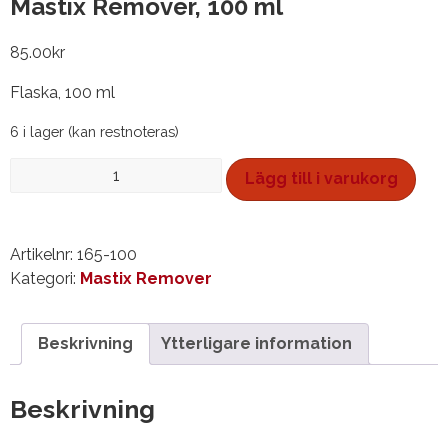
Mastix Remover, 100 ml
85.00
kr
Flaska, 100 ml
6 i lager (kan restnoteras)
Mastix
Lägg till i varukorg
Remover,
100
ml
Artikelnr:
165-100
mängd
Kategori:
Mastix Remover
Beskrivning
Ytterligare information
Beskrivning