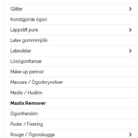
Glitter
Konstgjorda ögon
Läppstift pure
Latex gummimjölk
Latexdelar
Lösögonfransar
Make-up pennor
Mascara / Ögonbrynsfixer
Mastix / Hudlim
Mastix Remover
Ögonfranslim
Puder / Fixering
Rouge / Ögonskugga