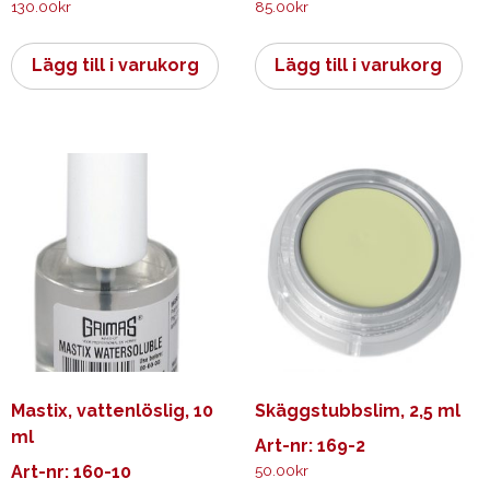
130.00
kr
85.00
kr
Lägg till i varukorg
Lägg till i varukorg
Mastix, vattenlöslig, 10
Skäggstubbslim, 2,5 ml
ml
Art-nr: 169-2
Art-nr: 160-10
50.00
kr