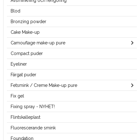
Avsminkning och rengöring
Blod
Bronzing powder
Cake Make-up
Camouflage make-up pure
Compact puder
Eyeliner
Färgat puder
Fetsmink / Creme Make-up pure
Fix gel
Fixing spray - NYHET!
Flintskalleplast
Fluorescerande smink
Foundation