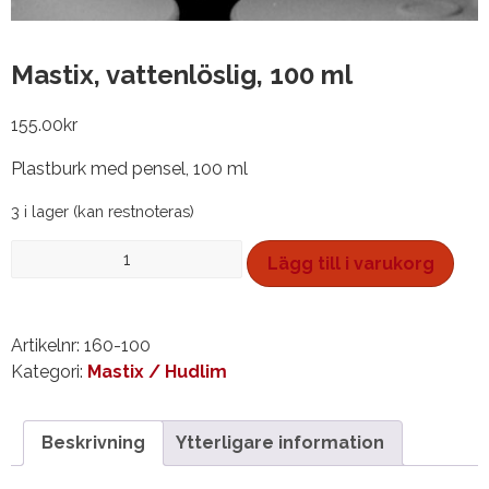
Mastix, vattenlöslig, 100 ml
155.00
kr
Plastburk med pensel, 100 ml
3 i lager (kan restnoteras)
Mastix,
Lägg till i varukorg
vattenlöslig,
100
ml
Artikelnr:
160-100
mängd
Kategori:
Mastix / Hudlim
Beskrivning
Ytterligare information