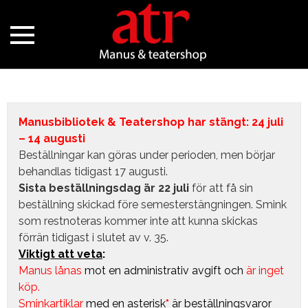
Manusbibliotek & Teatershop har stängt: 24 juli
– 14 augusti
Beställningar kan göras under perioden, men börjar
behandlas tidigast 17 augusti.
Sista beställningsdag är 22 juli
för att få sin
beställning skickad före semesterstängningen. Smink
som restnoteras kommer inte att kunna skickas
förrän tidigast i slutet av v. 35.
Viktigt att veta
:
Manus lånas
mot en administrativ avgift
och
är inget
köp.
Sminkartiklar
med en asterisk
*
är beställningsvaror