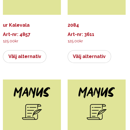
ur Kalevala
2084
Art-nr: 4857
Art-nr: 3611
125.00
kr
125.00
kr
Den
Den
här
här
Välj alternativ
Välj alternativ
produkten
produkt
har
har
flera
flera
varianter.
varianter.
De
De
olika
olika
alternativen
alternati
kan
kan
väljas
väljas
på
på