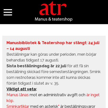
Manusbibliotek & Teatershop har stängt: 24 juli
– 14 augusti
Beställningar kan göras under perioden, men börjar
behandlas tidigast 17 augusti.
Sista beställningsdag är 22 juli
för att få sin
beställning skickad före semesterstängningen. Smink
som restnoteras kommer inte att kunna skickas
förrän tidigast i slutet av v. 35.
Viktigt att veta
:
Manus lånas
mot en administrativ avgift
och
är inget
köp.
Sminkartiklar
med en asterisk
*
är beställningsvaror