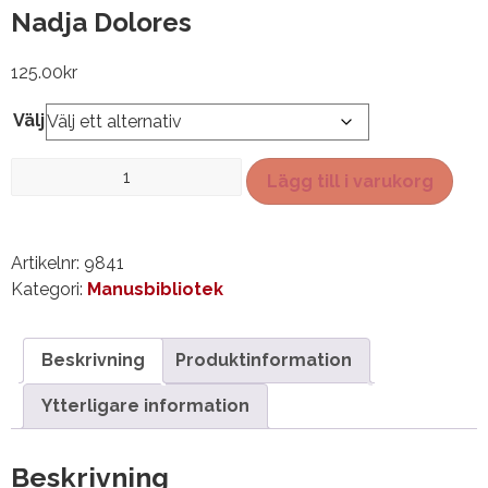
Nadja Dolores
125.00
kr
Välj
Nadja
Lägg till i varukorg
Dolores
mängd
Artikelnr:
9841
Kategori:
Manusbibliotek
Beskrivning
Produktinformation
Ytterligare information
Beskrivning