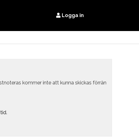
Logga in
estnoteras kommer inte att kunna skickas förrän
tid.