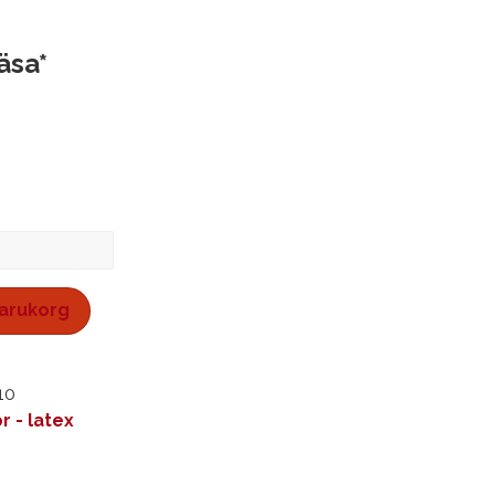
äsa*
 varukorg
10
r - latex