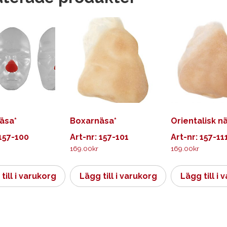
äsa*
Boxarnäsa*
Orientalisk n
 157-100
Art-nr: 157-101
Art-nr: 157-11
169.00
kr
169.00
kr
till i varukorg
Lägg till i varukorg
Lägg till i 