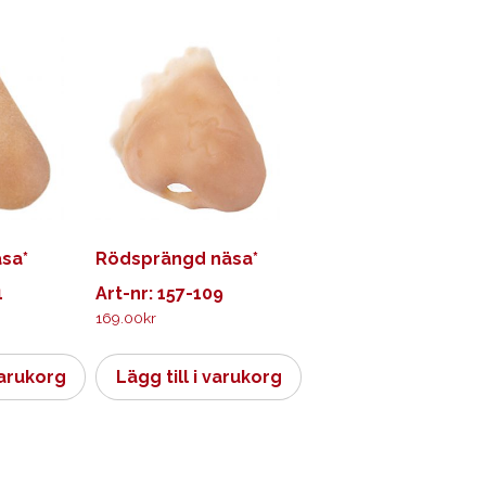
äsa*
Rödsprängd näsa*
1
Art-nr: 157-109
169.00
kr
varukorg
Lägg till i varukorg