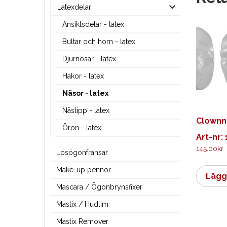
Latexdelar
Ansiktsdelar - latex
Bultar och horn - latex
Djurnosar - latex
Hakor - latex
Näsor - latex
Nästipp - latex
Clownn
Öron - latex
Art-nr:
145.00
kr
Lösögonfransar
Make-up pennor
Lägg 
Mascara / Ögonbrynsfixer
Mastix / Hudlim
Mastix Remover