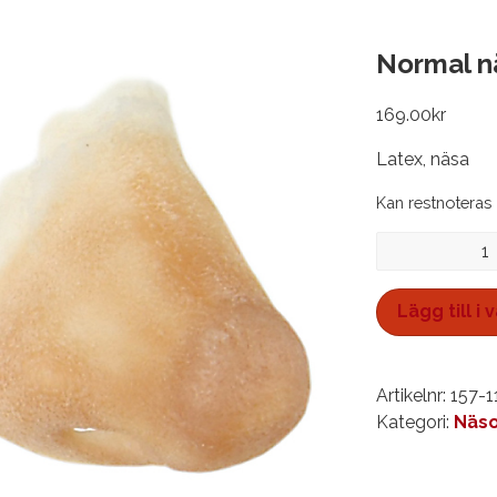
Normal n
169.00
kr
Latex, näsa
Kan restnoteras
Normal
näsa*
mängd
Lägg till i
Artikelnr:
157-1
Kategori:
Näso