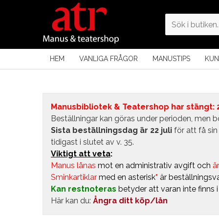
HEM
VANLIGA FRÅGOR
MANUSTIPS
KUN
Manusbibliotek & Teatershop har stängt: 24
Beställningar kan göras under perioden, men bö
Sista beställningsdag är 22 juli
för att få s
tidigast i slutet av v. 35.
Viktigt att veta
:
Manus lånas
mot en administrativ avgift
och
är
Sminkartiklar
med en asterisk
*
är beställningsva
Kan restnoteras
betyder att varan inte finns 
Här kan du:
Ångra ditt köp/lån