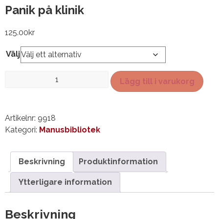
Panik på klinik
125.00
kr
Välj
Panik
Lägg till i varukorg
på
klinik
mängd
Artikelnr:
9918
Kategori:
Manusbibliotek
Beskrivning
Produktinformation
Ytterligare information
Beskrivning