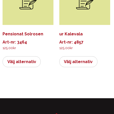
kan
kan
väljas
väljas
på
på
produktsidan
produkts
Pensionat Solrosen
ur Kalevala
Art-nr: 3464
Art-nr: 4857
125.00
kr
125.00
kr
Den
Den
här
här
Välj alternativ
Välj alternativ
produkten
produkt
har
har
flera
flera
varianter.
varianter.
De
De
olika
olika
alternativen
alternati
kan
kan