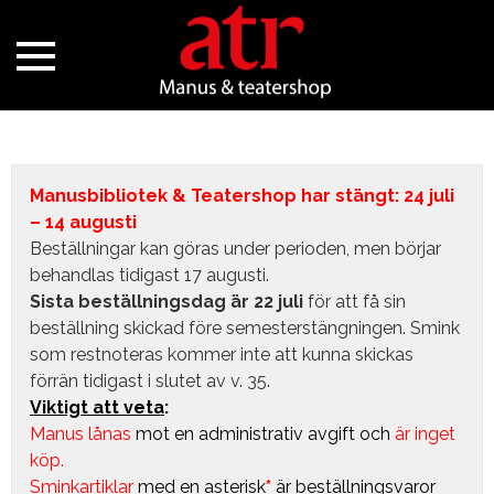
Manusbibliotek & Teatershop har stängt: 24 juli
– 14 augusti
Beställningar kan göras under perioden, men börjar
behandlas tidigast 17 augusti.
Sista beställningsdag är 22 juli
för att få sin
beställning skickad före semesterstängningen. Smink
som restnoteras kommer inte att kunna skickas
förrän tidigast i slutet av v. 35.
Viktigt att veta
:
Manus lånas
mot en administrativ avgift
och
är inget
köp.
Sminkartiklar
med en asterisk
*
är beställningsvaror