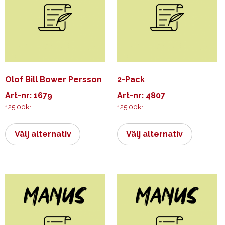
Olof Bill Bower Persson
2-Pack
Art-nr: 1679
Art-nr: 4807
125.00
kr
125.00
kr
Den
Den
här
här
Välj alternativ
Välj alternativ
produkten
produkt
har
har
flera
flera
varianter.
varianter.
De
De
olika
olika
alternativen
alternati