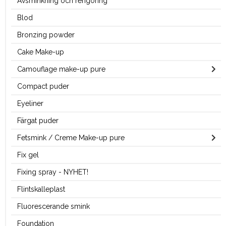
Avsminkning och rengöring
Blod
Bronzing powder
Cake Make-up
Camouflage make-up pure
Compact puder
Eyeliner
Färgat puder
Fetsmink / Creme Make-up pure
Fix gel
Fixing spray - NYHET!
Flintskalleplast
Fluorescerande smink
Foundation