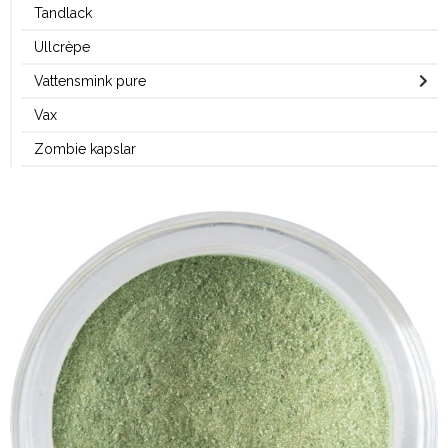
Tandlack
Ullcrèpe
Vattensmink pure
Vax
Zombie kapslar