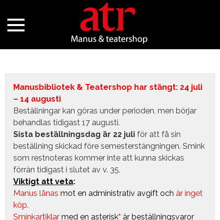
Manusbibliotek & Teatershop har stängt: 24 juli
– 14 augusti
Beställningar kan göras under perioden, men börjar
behandlas tidigast 17 augusti.
Sista beställningsdag är 22 juli
för att få sin
beställning skickad före semesterstängningen. Smink
som restnoteras kommer inte att kunna skickas
förrän tidigast i slutet av v. 35.
Viktigt att veta
:
Manus lånas
mot en administrativ avgift
och
är inget
köp.
Sminkartiklar
med en asterisk
*
är beställningsvaror