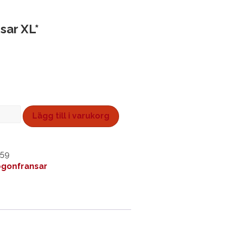
sar XL*
i
Lägg till i varukorg
259
gonfransar