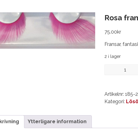
Rosa fran
75.00
kr
Fransar, fantas
2 i lager
Rosa
fransar
XL*
mängd
Artikelnr:
185-
Kategori:
Lösö
krivning
Ytterligare information