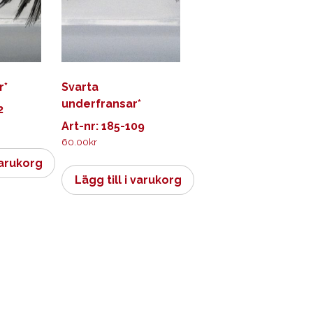
r*
Svarta
underfransar*
2
Art-nr: 185-109
60.00
kr
varukorg
Lägg till i varukorg