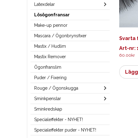
Latexdelar
Lösögonfransar
Make-up pennor
Mascara / Ögonbrynsfixer
Svarta 
Mastix / Hudlim
Art-nr:
60.00
kr
Mastix Remover
Ögonfranslim
Lägg 
Puder / Fixering
Rouge / Ögonskugga
Sminkpenslar
Sminkredskap
Specialeffekter - NYHET!
Specialeffekter puder - NYHET!