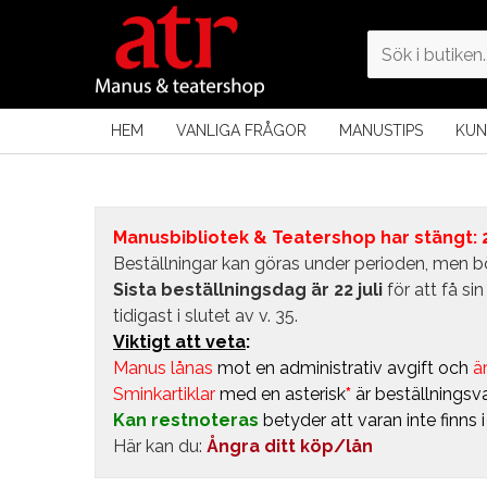
HEM
VANLIGA FRÅGOR
MANUSTIPS
KUN
Manusbibliotek & Teatershop har stängt: 24
Beställningar kan göras under perioden, men bö
Sista beställningsdag är 22 juli
för att få s
tidigast i slutet av v. 35.
Viktigt att veta
:
Manus lånas
mot en administrativ avgift
och
är
Sminkartiklar
med en asterisk
*
är beställningsva
Kan restnoteras
betyder att varan inte finns 
Här kan du:
Ångra ditt köp/lån