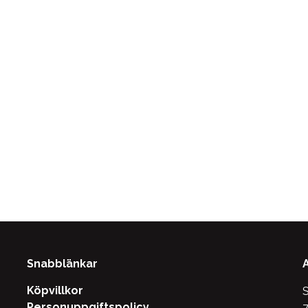
Snabblänkar
Köpvillkor
S
Personuppgiftspolicy
7