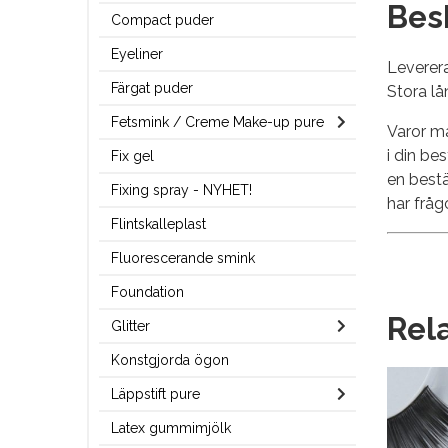
Bes
Compact puder
Eyeliner
Leverera
Färgat puder
Stora lå
Fetsmink / Creme Make-up pure
Varor ma
i din be
Fix gel
en best
Fixing spray - NYHET!
har fråg
Flintskalleplast
Fluorescerande smink
Foundation
Rel
Glitter
Konstgjorda ögon
Läppstift pure
Latex gummimjölk