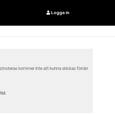
Logga in
estnoteras kommer inte att kunna skickas förrän
tid.