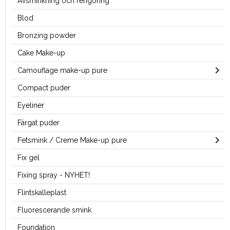
Avsminkning och rengöring
Blod
Bronzing powder
Cake Make-up
Camouflage make-up pure
Compact puder
Eyeliner
Färgat puder
Fetsmink / Creme Make-up pure
Fix gel
Fixing spray - NYHET!
Flintskalleplast
Fluorescerande smink
Foundation