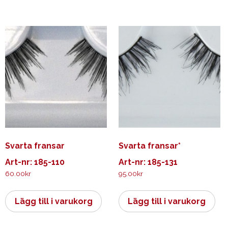
Svarta fransar
Svarta fransar*
Art-nr: 185-110
Art-nr: 185-131
60.00
kr
95.00
kr
Lägg till i varukorg
Lägg till i varukorg