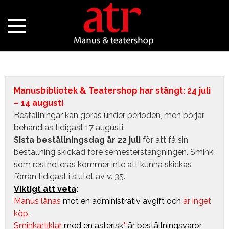
Manusbibliotek & Teatershop har stängt: 24 juli
– 14 augusti
Beställningar kan göras under perioden, men börjar
behandlas tidigast 17 augusti.
Sista beställningsdag är 22 juli
för att få sin
beställning skickad före semesterstängningen. Smink
som restnoteras kommer inte att kunna skickas
förrän tidigast i slutet av v. 35.
Viktigt att veta
:
Manus lånas
mot en administrativ avgift
och
är inget
köp.
Sminkartiklar
med en asterisk
*
är beställningsvaror