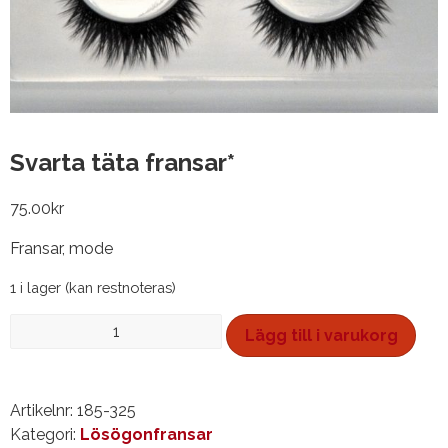
Svarta täta fransar*
75.00
kr
Fransar, mode
1 i lager (kan restnoteras)
Svarta
Lägg till i varukorg
täta
fransar*
mängd
Artikelnr:
185-325
Kategori:
Lösögonfransar