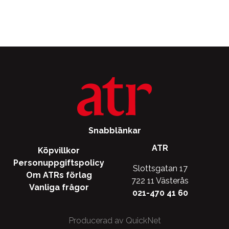
Snabblänkar
ATR
Köpvillkor
Personuppgiftspolicy
Slottsgatan 17
Om ATRs förlag
722 11 Västerås
Vanliga frågor
021-470 41 60
Producerad av QuickNet