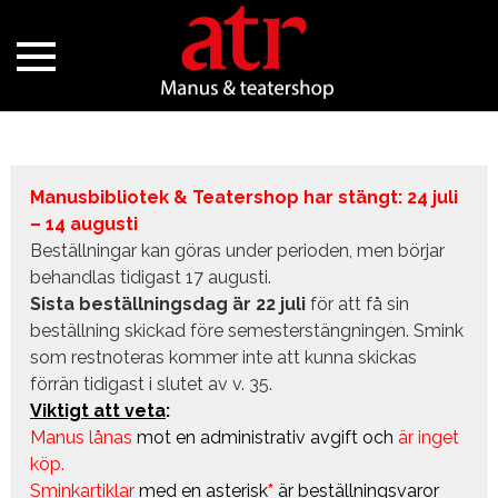
Manusbibliotek & Teatershop har stängt: 24 juli
– 14 augusti
Beställningar kan göras under perioden, men börjar
behandlas tidigast 17 augusti.
Sista beställningsdag är 22 juli
för att få sin
beställning skickad före semesterstängningen. Smink
som restnoteras kommer inte att kunna skickas
förrän tidigast i slutet av v. 35.
Viktigt att veta
:
Manus lånas
mot en administrativ avgift
och
är inget
köp.
Sminkartiklar
med en asterisk
*
är beställningsvaror