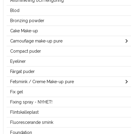
Avsminkning och rengöring
Blod
Bronzing powder
Cake Make-up
Camouflage make-up pure
Compact puder
Eyeliner
Färgat puder
Fetsmink / Creme Make-up pure
Fix gel
Fixing spray - NYHET!
Flintskalleplast
Fluorescerande smink
Foundation