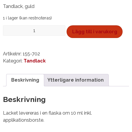
Tandlack, guld
1 i lager (kan restnoteras)
Tandlack,
Lägg till i varukorg
10
ml
mängd
Artikelnr:
155-702
Kategori:
Tandlack
Beskrivning
Ytterligare information
Beskrivning
Lacket levereras i en flaska om 10 ml inkl.
applikationsborste.