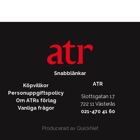
Snabblänkar
ATR
Köpvillkor
Personuppgiftspolicy
Slottsgatan 17
Om ATRs förlag
722 11 Västerås
Vanliga frågor
021-470 41 60
Producerad av QuickNet