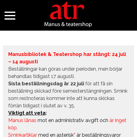
Manusbibliotek & Teatershop har stängt: 24 juli
– 14 augusti
Beställningar kan göras under perioden, men börjar
behandlas tidigast 17 augusti.
Sista beställningsdag är 22 juli
för att få sin
beställning skickad före semesterstängningen. Smink
som restnoteras kommer inte att kunna skickas
förrän tidigast i slutet av v. 35.
Viktigt att veta
:
Manus lånas
mot en administrativ avgift
och
är inget
köp.
Sminkartiklar
med en asterisk
*
är beställningsvaror