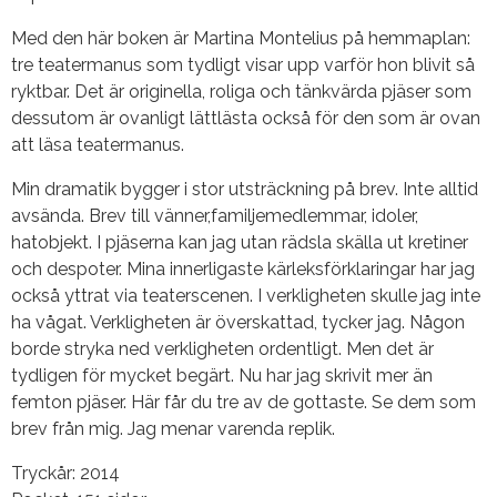
Med den här boken är Martina Montelius på hemmaplan:
tre teatermanus som tydligt visar upp varför hon blivit så
ryktbar. Det är originella, roliga och tänkvärda pjäser som
dessutom är ovanligt lättlästa också för den som är ovan
att läsa teatermanus.
Min dramatik bygger i stor utsträckning på brev. Inte alltid
avsända. Brev till vänner,familjemedlemmar, idoler,
hatobjekt. I pjäserna kan jag utan rädsla skälla ut kretiner
och despoter. Mina innerligaste kärleksförklaringar har jag
också yttrat via teaterscenen. I verkligheten skulle jag inte
ha vågat. Verkligheten är överskattad, tycker jag. Någon
borde stryka ned verkligheten ordentligt. Men det är
tydligen för mycket begärt. Nu har jag skrivit mer än
femton pjäser. Här får du tre av de gottaste. Se dem som
brev från mig. Jag menar varenda replik.
Tryckår: 2014