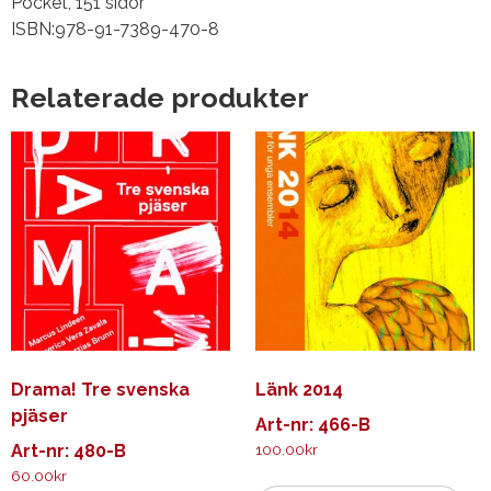
Pocket, 151 sidor
ISBN:978-91-7389-470-8
Relaterade produkter
Drama! Tre svenska
Länk 2014
pjäser
Art-nr: 466-B
Art-nr: 480-B
100.00
kr
60.00
kr