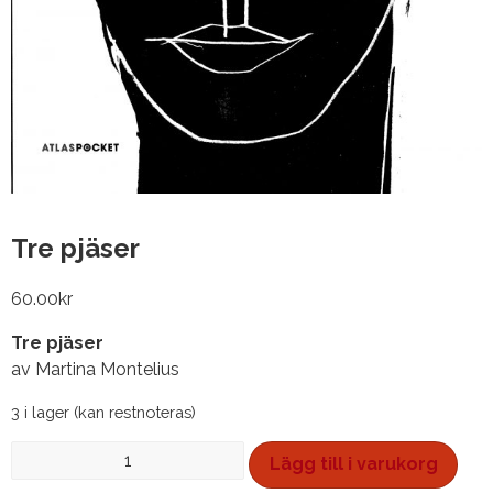
Tre pjäser
60.00
kr
Tre pjäser
av Martina Montelius
3 i lager (kan restnoteras)
Tre
Lägg till i varukorg
pjäser