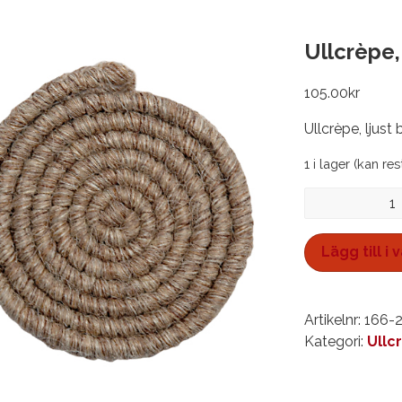
Ullcrèpe,
105.00
kr
Ullcrèpe, ljust
1 i lager (kan re
Ullcrèpe,
ljust
brungrå
Lägg till i
mängd
Artikelnr:
166-
Kategori:
Ullc