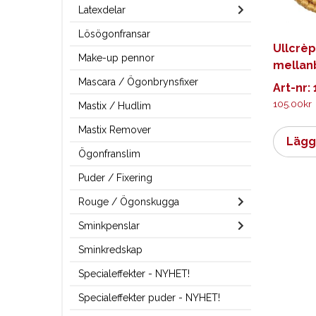
Latexdelar
Lösögonfransar
Ullcrèp
Make-up pennor
mellan
Mascara / Ögonbrynsfixer
Art-nr:
105.00
kr
Mastix / Hudlim
Mastix Remover
Lägg 
Ögonfranslim
Puder / Fixering
Rouge / Ögonskugga
Sminkpenslar
Sminkredskap
Specialeffekter - NYHET!
Specialeffekter puder - NYHET!