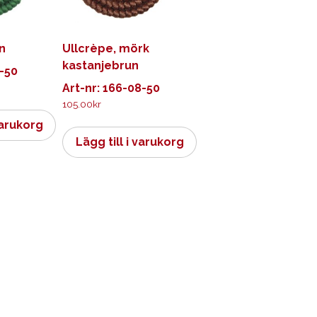
n
Ullcrèpe, mörk
kastanjebrun
9-50
Art-nr: 166-08-50
105.00
kr
varukorg
Lägg till i varukorg