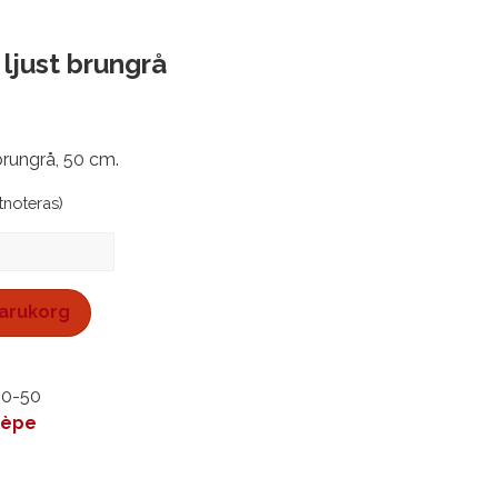
 ljust brungrå
 brungrå, 50 cm.
stnoteras)
 varukorg
20-50
rèpe