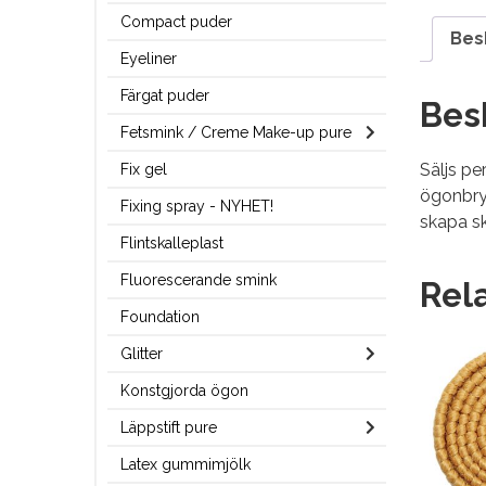
Compact puder
Bes
Eyeliner
Färgat puder
Bes
Fetsmink / Creme Make-up pure
Säljs pe
Fix gel
ögonbryn
Fixing spray - NYHET!
skapa s
Flintskalleplast
Fluorescerande smink
Rel
Foundation
Glitter
Konstgjorda ögon
Läppstift pure
Latex gummimjölk