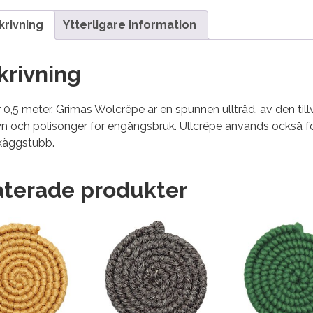
krivning
Ytterligare information
krivning
r 0,5 meter. Grimas Wolcrêpe är en spunnen ulltråd, av den til
 och polisonger för engångsbruk. Ullcrêpe används också för
käggstubb.
aterade produkter