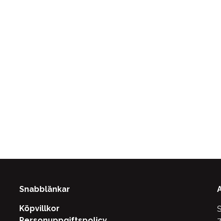
Snabblänkar
Köpvillkor
S
Personuppgiftspolicy
7