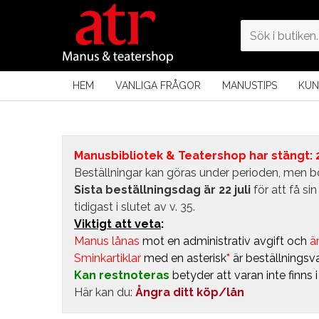
HEM
VANLIGA FRÅGOR
MANUSTIPS
KUN
Manusbibliotek & Teatershop har stängt: 24
Beställningar kan göras under perioden, men bö
Sista beställningsdag är 22 juli
för att få s
tidigast i slutet av v. 35.
Viktigt att veta
:
Manus lånas
mot en administrativ avgift
och
är
Sminkartiklar
med en asterisk
*
är beställningsva
Kan restnoteras
betyder att varan inte finns 
Här kan du:
Ångra ditt köp/lån