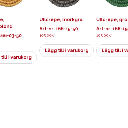
e,
Ullcrèpe, mörkgrå
Ullcrèpe, grö
blond
Art-nr: 166-15-50
Art-nr: 166-1
 166-03-50
105.00
kr
105.00
kr
Lägg till i varukorg
Lägg till i 
till i varukorg