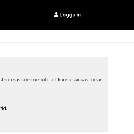
Logga in
estnoteras kommer inte att kunna skickas förrän
tid.