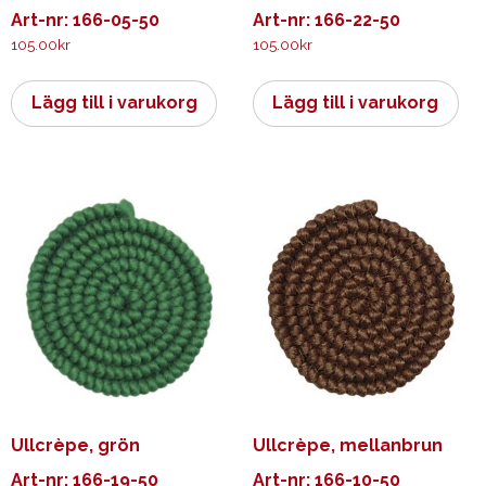
Art-nr: 166-05-50
Art-nr: 166-22-50
105.00
kr
105.00
kr
Lägg till i varukorg
Lägg till i varukorg
Ullcrèpe, grön
Ullcrèpe, mellanbrun
Art-nr: 166-19-50
Art-nr: 166-10-50