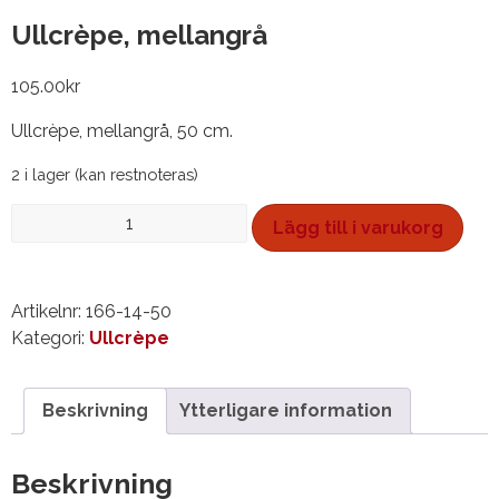
Ullcrèpe, mellangrå
105.00
kr
Ullcrèpe, mellangrå, 50 cm.
2 i lager (kan restnoteras)
Ullcrèpe,
Lägg till i varukorg
mellangrå
mängd
Artikelnr:
166-14-50
Kategori:
Ullcrèpe
Beskrivning
Ytterligare information
Beskrivning