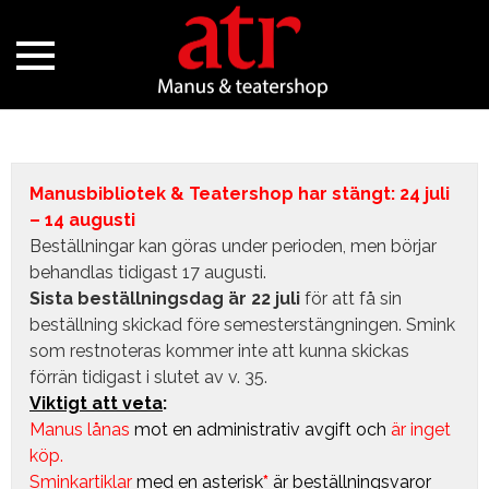
Manusbibliotek & Teatershop har stängt: 24 juli
– 14 augusti
Beställningar kan göras under perioden, men börjar
behandlas tidigast 17 augusti.
Sista beställningsdag är 22 juli
för att få sin
beställning skickad före semesterstängningen. Smink
som restnoteras kommer inte att kunna skickas
förrän tidigast i slutet av v. 35.
Viktigt att veta
:
Manus lånas
mot en administrativ avgift
och
är inget
köp.
Sminkartiklar
med en asterisk
*
är beställningsvaror