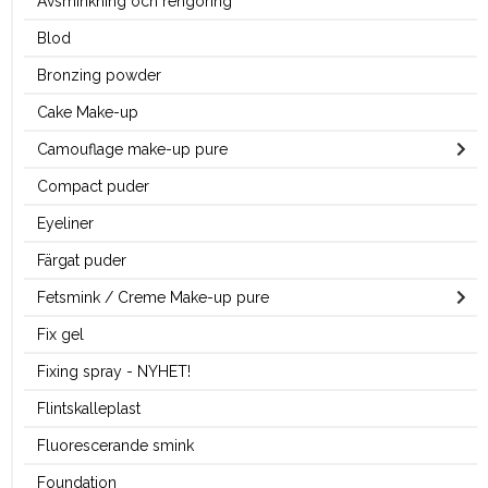
Avsminkning och rengöring
Blod
Bronzing powder
Cake Make-up
Camouflage make-up pure
Compact puder
Eyeliner
Färgat puder
Fetsmink / Creme Make-up pure
Fix gel
Fixing spray - NYHET!
Flintskalleplast
Fluorescerande smink
Foundation