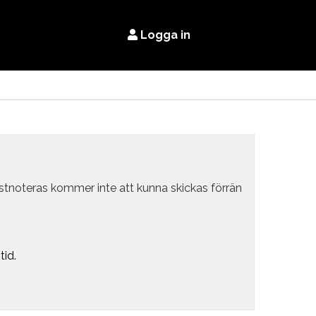
Logga in
estnoteras kommer inte att kunna skickas förrän
tid.