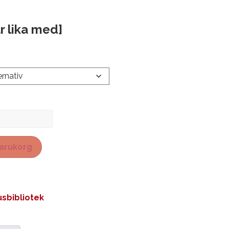
r lika med]
 varukorg
sbibliotek