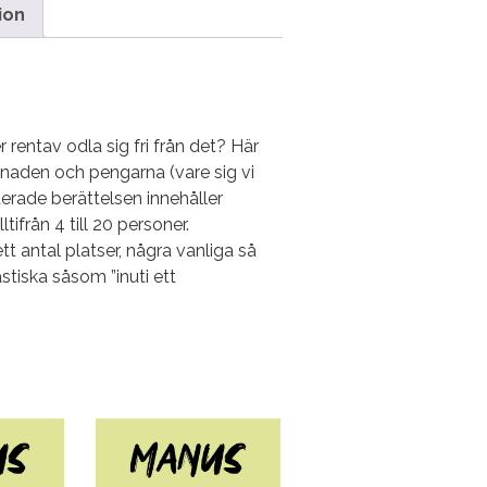
ion
 rentav odla sig fri från det? Här
rknaden och pengarna (vare sig vi
ruerade berättelsen innehåller
ifrån 4 till 20 personer.
t antal platser, några vanliga så
tiska såsom ”inuti ett