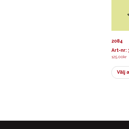
2084
Art-nr:
125.00
kr
Välj 