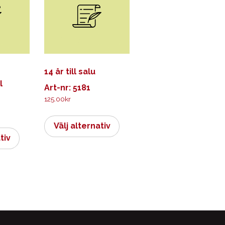
14 år till salu
l
Art-nr: 5181
125.00
kr
Den
Den
här
Välj alternativ
här
produkten
tiv
produkten
har
har
flera
flera
varianter.
varianter.
De
De
olika
olika
alternativen
alternativen
kan