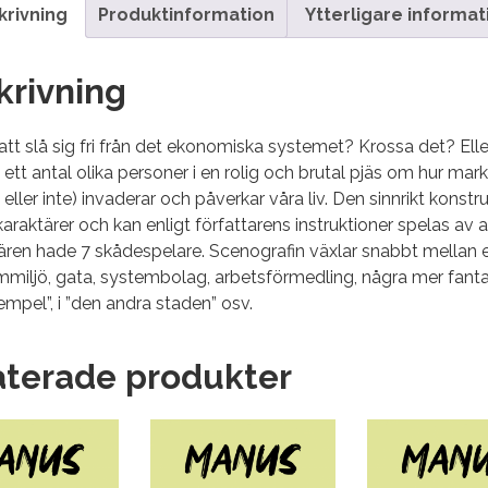
krivning
Produktinformation
Ytterligare informat
krivning
att slå sig fri från det ekonomiska systemet? Krossa det? Eller
 ett antal olika personer i en rolig och brutal pjäs om hur ma
eller inte) invaderar och påverkar våra liv. Den sinnrikt konst
raktärer och kan enligt författarens instruktioner spelas av allt
ren hade 7 skådespelare. Scenografin växlar snabbt mellan et
iljö, gata, systembolag, arbetsförmedling, några mer fantas
mpel”, i ”den andra staden” osv.
aterade produkter