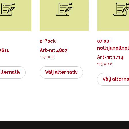
2-Pack
07.00 –
nollsjunollnol
 3611
Art-nr: 4807
125.00
kr
Art-nr: 1714
125.00
kr
Den
Den
här
här
alternativ
Välj alternativ
produkten
produkten
Välj alterna
har
har
flera
flera
varianter.
varianter.
De
De
olika
olika
alternativen
alternativen
kan
kan