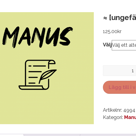
≈ [ungefä
125.00
kr
Välj
≈
[ungefär
lika
Lägg till i
med]
mängd
Artikelnr:
4994
Kategori:
Manu