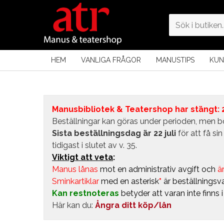
HEM
VANLIGA FRÅGOR
MANUSTIPS
KUN
Manusbibliotek & Teatershop har stängt: 24
Beställningar kan göras under perioden, men bö
Sista beställningsdag är 22 juli
för att få s
tidigast i slutet av v. 35.
Viktigt att veta
:
Manus lånas
mot en administrativ avgift
och
är
Sminkartiklar
med en asterisk
*
är beställningsva
Kan restnoteras
betyder att varan inte finns 
Här kan du:
Ångra ditt köp/lån