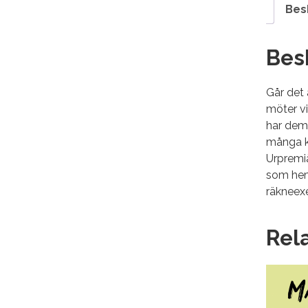
Bes
Bes
Går det 
möter vi
har dem 
många ka
Urpremiä
som hemm
räkneexe
Rel