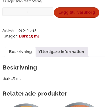
2 i lager (kan restnoteras)
Vattensmink,
Lägg till i varukorg
burk
15
ml
Artikelnr:
010-N1-15
mängd
Kategori:
Burk 15 ml
Beskrivning
Ytterligare information
Beskrivning
Burk 15 ml
Relaterade produkter