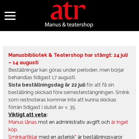
Manusbibliotek & Teatershop har stängt: 24 juli
– 14 augusti
Beställningar kan göras under perioden, men börjar
behandlas tidigast 17 augusti.
Sista beställningsdag är 22 juli
för att få sin
beställning skickad före semesterstängningen. Smink
som restnoteras kommer inte att kunna skickas
förrän tidigast i slutet av v. 35.
Viktigt att veta
:
Manus lånas
mot en administrativ avgift
och
är inget
köp.
Sminkartiklar
med en asterisk
*
är beställningsvaror