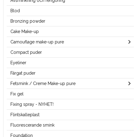
Avsminkning och rengöring
Blod
Bronzing powder
Cake Make-up
Camouflage make-up pure
Compact puder
Eyeliner
Färgat puder
Fetsmink / Creme Make-up pure
Fix gel
Fixing spray - NYHET!
Flintskalleplast
Fluorescerande smink
Foundation