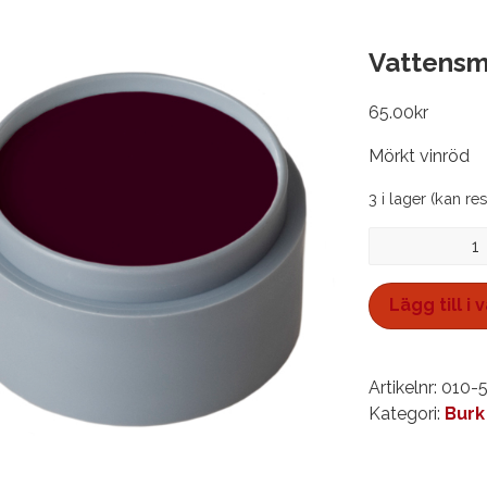
Vattensmi
65.00
kr
Mörkt vinröd
3 i lager (kan re
Vattensmink,
burk
15
Lägg till i
ml
mängd
Artikelnr:
010-
Kategori:
Burk