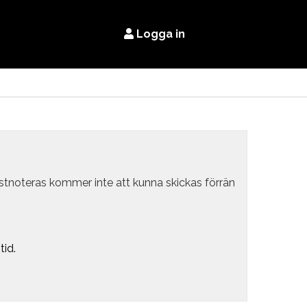
Logga in
estnoteras kommer inte att kunna skickas förrän
tid.