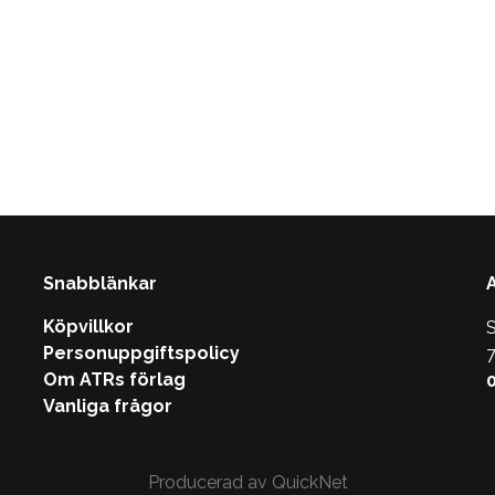
Snabblänkar
Köpvillkor
S
Personuppgiftspolicy
7
Om ATRs förlag
0
Vanliga frågor
Producerad av QuickNet