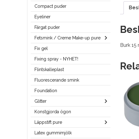
Compact puder
Bes
Eyeliner
Bes
Färgat puder
Fetsmink / Creme Make-up pure
Burk 15 
Fix gel
Fixing spray - NYHET!
Rel
Flintskalleplast
Fluorescerande smink
Foundation
Glitter
Konstgjorda ögon
Läppstift pure
Latex gummimjölk