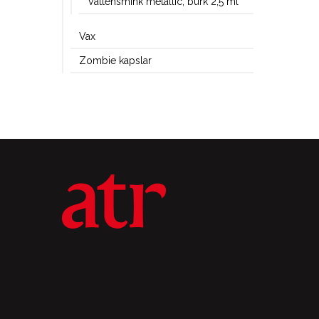
Vattensmink metallic, burk 2,5 ml
Vax
Zombie kapslar