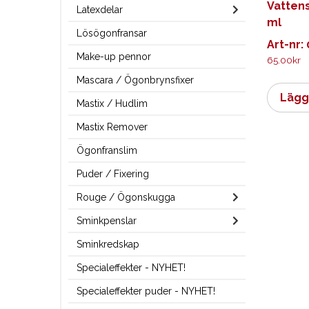
Vattens
Latexdelar
ml
Lösögonfransar
Art-nr:
Make-up pennor
65.00
kr
Mascara / Ögonbrynsfixer
Lägg 
Mastix / Hudlim
Mastix Remover
Ögonfranslim
Puder / Fixering
Rouge / Ögonskugga
Sminkpenslar
Sminkredskap
Specialeffekter - NYHET!
Specialeffekter puder - NYHET!