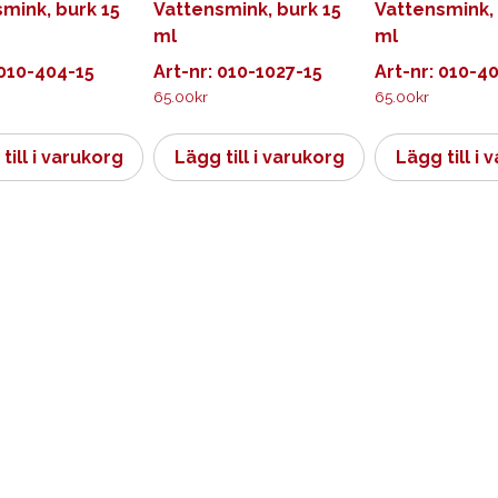
mink, burk 15
Vattensmink, burk 15
Vattensmink, 
ml
ml
 010-404-15
Art-nr: 010-1027-15
Art-nr: 010-4
65.00
kr
65.00
kr
till i varukorg
Lägg till i varukorg
Lägg till i 