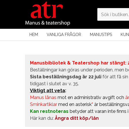
HEM
VANLIGA FRÅGOR
MANUSTIPS
KUN
Manusbibliotek & Teatershop har stängt: 24
Beställningar kan göras under perioden, men bö
Sista beställningsdag är 22 juli
för att få s
tidigast i slutet av v. 35.
Viktigt att veta
:
Manus lånas
mot en administrativ avgift
och
är
Sminkartiklar
med en asterisk
*
är beställningsva
Kan restnoteras
betyder att varan inte finns 
Här kan du:
Ångra ditt köp/lån