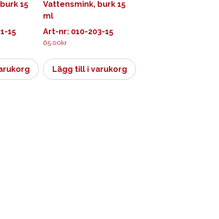
burk 15
Vattensmink, burk 15
ml
01-15
Art-nr: 010-203-15
65.00
kr
varukorg
Lägg till i varukorg