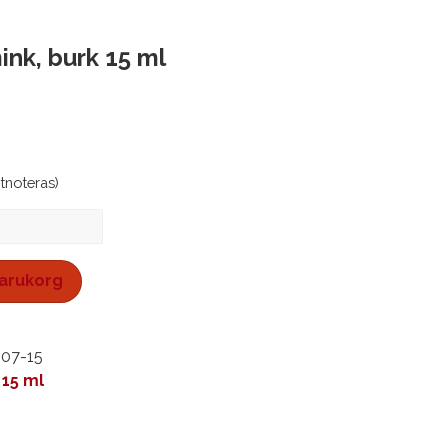
nk, burk 15 ml
stnoteras)
 varukorg
507-15
 15 ml