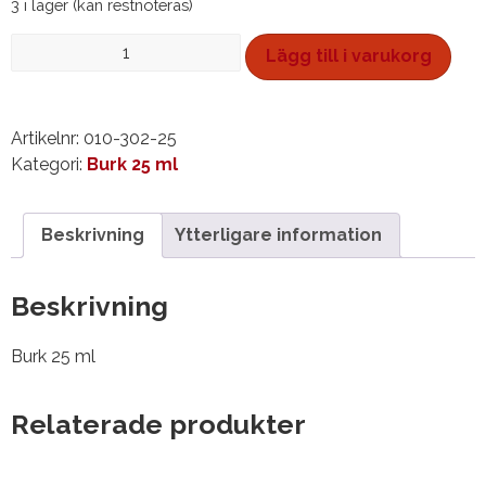
3 i lager (kan restnoteras)
Vattensmink,
Lägg till i varukorg
burk
25
ml
Artikelnr:
010-302-25
mängd
Kategori:
Burk 25 ml
Beskrivning
Ytterligare information
Beskrivning
Burk 25 ml
Relaterade produkter