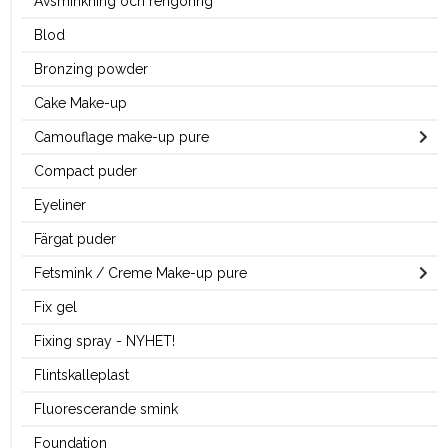
Avsminkning och rengöring
Blod
Bronzing powder
Cake Make-up
Camouflage make-up pure
Compact puder
Eyeliner
Färgat puder
Fetsmink / Creme Make-up pure
Fix gel
Fixing spray - NYHET!
Flintskalleplast
Fluorescerande smink
Foundation