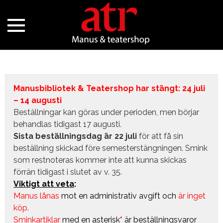
Manusbibliotek & Teatershop har stängt: 24 juli
– 14 augusti
Beställningar kan göras under perioden, men börjar
behandlas tidigast 17 augusti.
Sista beställningsdag är 22 juli
för att få sin
beställning skickad före semesterstängningen. Smink
som restnoteras kommer inte att kunna skickas
förrän tidigast i slutet av v. 35.
Viktigt att veta
:
Manus lånas
mot en administrativ avgift
och
är inget
köp.
Sminkartiklar
med en asterisk
*
är beställningsvaror