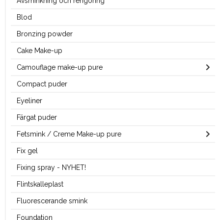
Avsminkning och rengöring
Blod
Bronzing powder
Cake Make-up
Camouflage make-up pure
Compact puder
Eyeliner
Färgat puder
Fetsmink / Creme Make-up pure
Fix gel
Fixing spray - NYHET!
Flintskalleplast
Fluorescerande smink
Foundation