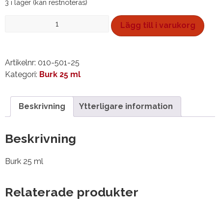
3 i lager (kan restnoteras)
Vattensmink,
Lägg till i varukorg
burk
25
ml
Artikelnr:
010-501-25
mängd
Kategori:
Burk 25 ml
Beskrivning
Ytterligare information
Beskrivning
Burk 25 ml
Relaterade produkter