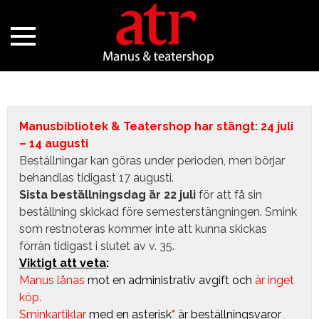
Manusbibliotek & Teatershop har stängt: 24 juli
– 14 augusti
Beställningar kan göras under perioden, men börjar
behandlas tidigast 17 augusti.
Sista beställningsdag är 22 juli
för att få sin
beställning skickad före semesterstängningen. Smink
som restnoteras kommer inte att kunna skickas
förrän tidigast i slutet av v. 35.
Viktigt att veta
:
Manus lånas
mot en administrativ avgift
och
är inget
köp.
Sminkartiklar
med en asterisk
*
är beställningsvaror