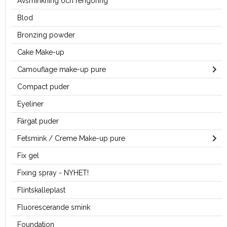
Avsminkning och rengöring
Blod
Bronzing powder
Cake Make-up
Camouflage make-up pure
Compact puder
Eyeliner
Färgat puder
Fetsmink / Creme Make-up pure
Fix gel
Fixing spray - NYHET!
Flintskalleplast
Fluorescerande smink
Foundation