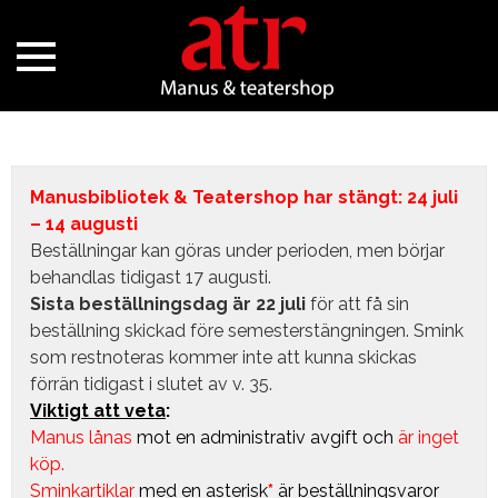
Manusbibliotek & Teatershop har stängt: 24 juli
– 14 augusti
Beställningar kan göras under perioden, men börjar
behandlas tidigast 17 augusti.
Sista beställningsdag är 22 juli
för att få sin
beställning skickad före semesterstängningen. Smink
som restnoteras kommer inte att kunna skickas
förrän tidigast i slutet av v. 35.
Viktigt att veta
:
Manus lånas
mot en administrativ avgift
och
är inget
köp.
Sminkartiklar
med en asterisk
*
är beställningsvaror