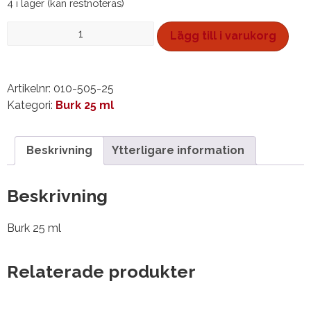
4 i lager (kan restnoteras)
Vattensmink,
Lägg till i varukorg
burk
25
ml
Artikelnr:
010-505-25
mängd
Kategori:
Burk 25 ml
Beskrivning
Ytterligare information
Beskrivning
Burk 25 ml
Relaterade produkter