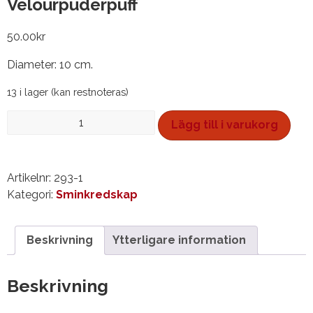
Velourpuderpuff
50.00
kr
Diameter: 10 cm.
13 i lager (kan restnoteras)
Velourpuderpuff
Lägg till i varukorg
mängd
Artikelnr:
293-1
Kategori:
Sminkredskap
Beskrivning
Ytterligare information
Beskrivning