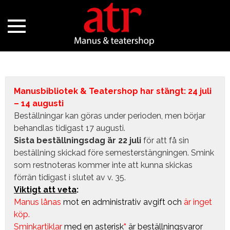
Manusbibliotek & Teatershop har stängt: 24 juli
– 14 augusti
Beställningar kan göras under perioden, men börjar
behandlas tidigast 17 augusti.
Sista beställningsdag är 22 juli
för att få sin
beställning skickad före semesterstängningen. Smink
som restnoteras kommer inte att kunna skickas
förrän tidigast i slutet av v. 35.
Viktigt att veta
:
Manus lånas
mot en administrativ avgift
och
är inget
köp.
Sminkartiklar
med en asterisk
*
är beställningsvaror