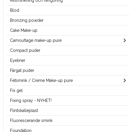
Avsminkning och rengöring
Blod
Bronzing powder
Cake Make-up
Camouflage make-up pure
Compact puder
Eyeliner
Färgat puder
Fetsmink / Creme Make-up pure
Fix gel
Fixing spray - NYHET!
Flintskalleplast
Fluorescerande smink
Foundation