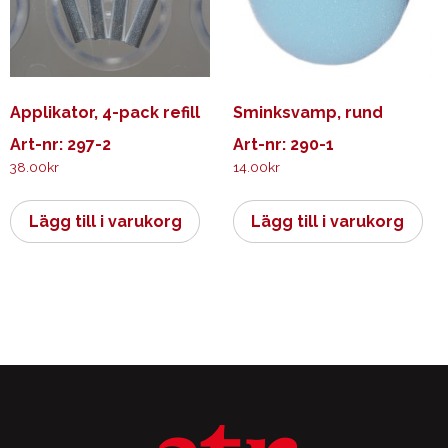
Applikator, 4-pack refill
Sminksvamp, rund
Art-nr: 297-2
Art-nr: 290-1
38.00
kr
14.00
kr
Lägg till i varukorg
Lägg till i varukorg