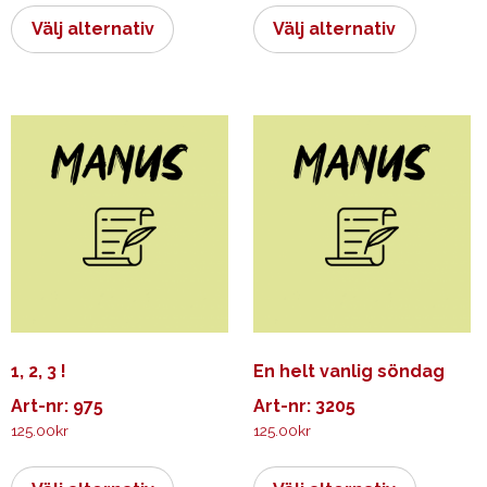
här
här
Välj alternativ
Välj alternativ
produkten
produkt
har
har
flera
flera
varianter.
varianter.
De
De
olika
olika
alternativen
alternati
kan
kan
väljas
väljas
på
på
produktsidan
produkts
1, 2, 3 !
En helt vanlig söndag
Art-nr: 975
Art-nr: 3205
125.00
kr
125.00
kr
Den
Den
här
här