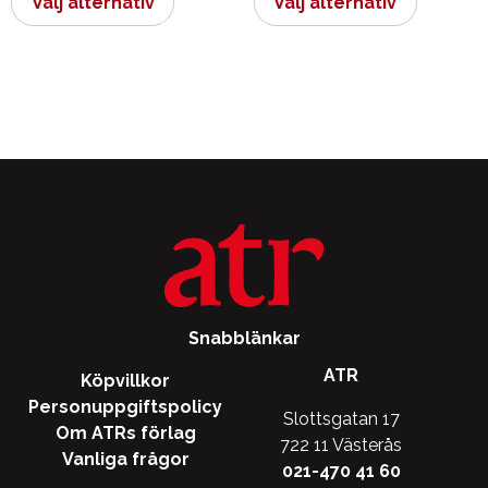
Välj alternativ
Välj alternativ
produkten
produkt
har
har
flera
flera
varianter.
varianter.
De
De
olika
olika
alternativen
alternati
kan
kan
väljas
väljas
på
på
produktsidan
produkts
Snabblänkar
ATR
Köpvillkor
Personuppgiftspolicy
Slottsgatan 17
Om ATRs förlag
722 11 Västerås
Vanliga frågor
021-470 41 60