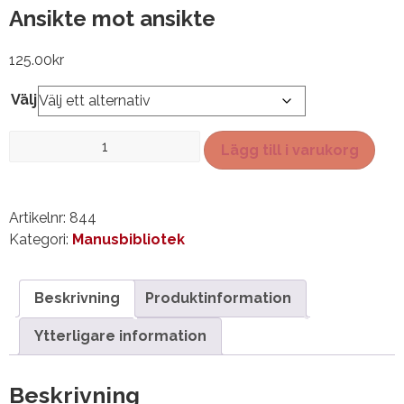
Ansikte mot ansikte
125.00
kr
Välj
Ansikte
Lägg till i varukorg
mot
ansikte
mängd
Artikelnr:
844
Kategori:
Manusbibliotek
Beskrivning
Produktinformation
Ytterligare information
Beskrivning