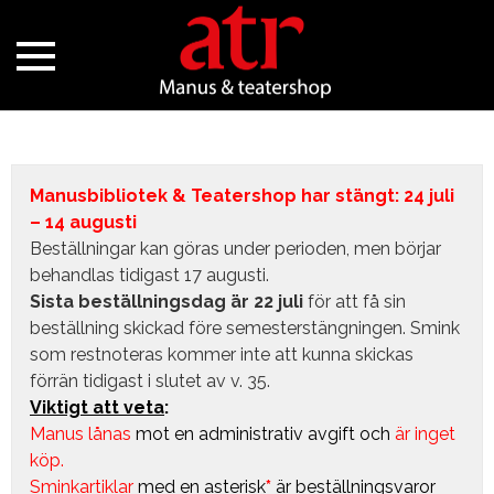
Manusbibliotek & Teatershop har stängt: 24 juli
– 14 augusti
Beställningar kan göras under perioden, men börjar
behandlas tidigast 17 augusti.
Sista beställningsdag är 22 juli
för att få sin
beställning skickad före semesterstängningen. Smink
som restnoteras kommer inte att kunna skickas
förrän tidigast i slutet av v. 35.
Viktigt att veta
:
Manus lånas
mot en administrativ avgift
och
är inget
köp.
Sminkartiklar
med en asterisk
*
är beställningsvaror