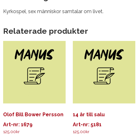
Kyrkospel, sex människor samtalar om livet.
Relaterade produkter
Olof Bill Bower Persson
14 år till salu
Art-nr: 1679
Art-nr: 5181
125.00
kr
125.00
kr
Den
Den