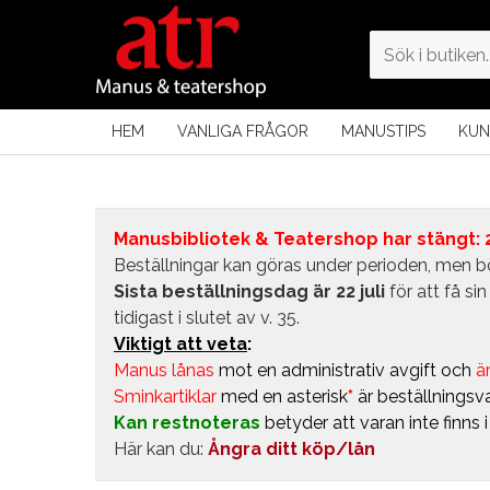
HEM
VANLIGA FRÅGOR
MANUSTIPS
KUN
Manusbibliotek & Teatershop har stängt: 24
Beställningar kan göras under perioden, men bö
Sista beställningsdag är 22 juli
för att få s
tidigast i slutet av v. 35.
Viktigt att veta
:
Manus lånas
mot en administrativ avgift
och
är
Sminkartiklar
med en asterisk
*
är beställningsva
Kan restnoteras
betyder att varan inte finns 
Här kan du:
Ångra ditt köp/lån