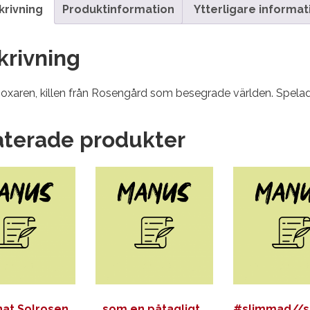
krivning
Produktinformation
Ytterligare informat
krivning
oxaren, killen från Rosengård som besegrade världen. Spel
aterade produkter
nat Solrosen
…som en påtagligt
#slimmad//sl