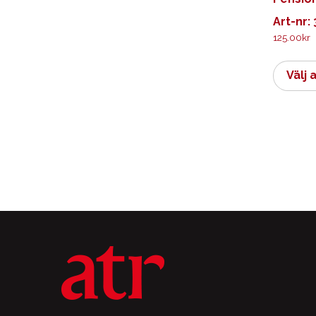
Art-nr:
125.00
kr
Välj 