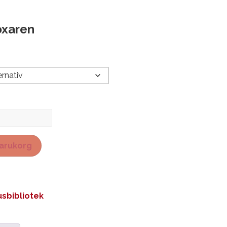
oxaren
 varukorg
sbibliotek