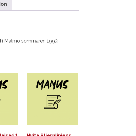
ion
ad i Malmö sommaren 1993.
ajsad:)
Hvita Stjernliniens