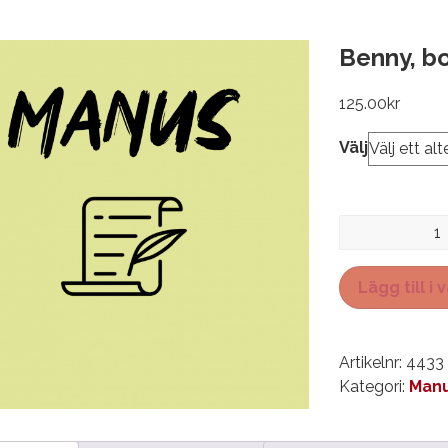
Benny, b
125.00
kr
Välj
Benny,
boxaren
mängd
Lägg till i
Artikelnr:
4433
Kategori:
Manu