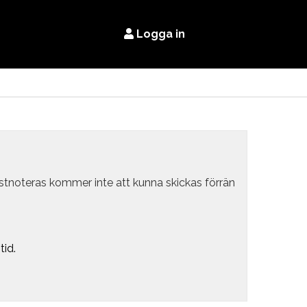
Logga in
estnoteras kommer inte att kunna skickas förrän
tid.