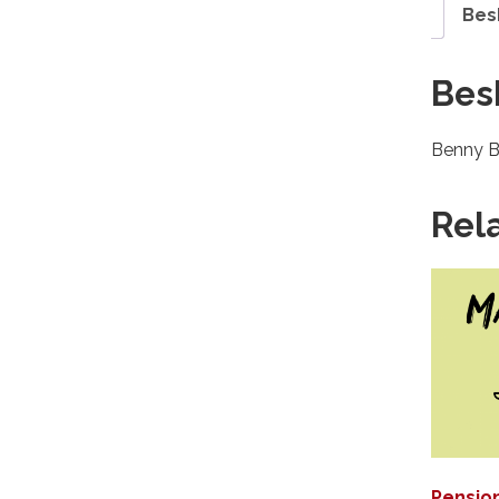
Bes
Bes
Benny B
Rel
Pensio