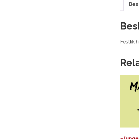
Bes
Bes
Festlik 
Rel
≈ [unge