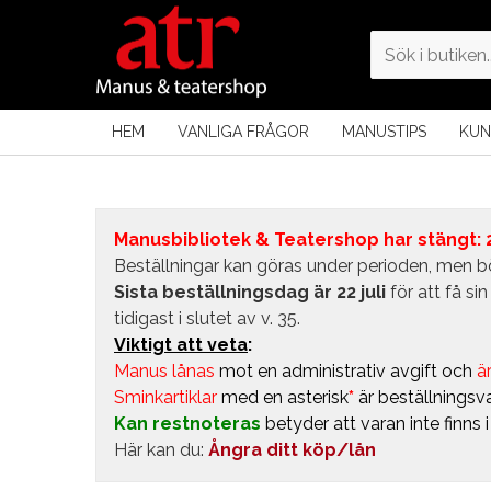
HEM
VANLIGA FRÅGOR
MANUSTIPS
KUN
Manusbibliotek & Teatershop har stängt: 24
Beställningar kan göras under perioden, men bö
Sista beställningsdag är 22 juli
för att få s
tidigast i slutet av v. 35.
Viktigt att veta
:
Manus lånas
mot en administrativ avgift
och
är
Sminkartiklar
med en asterisk
*
är beställningsva
Kan restnoteras
betyder att varan inte finns 
Här kan du:
Ångra ditt köp/lån