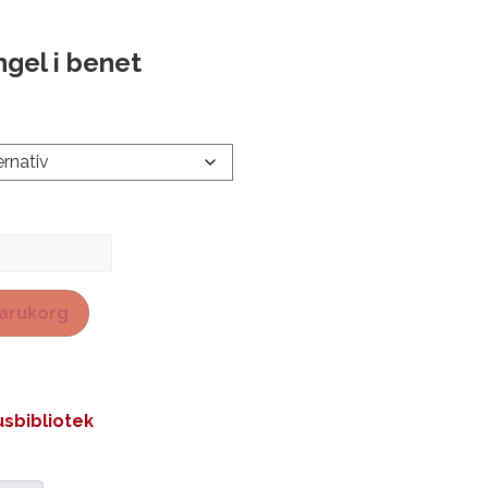
ngel i benet
 varukorg
sbibliotek