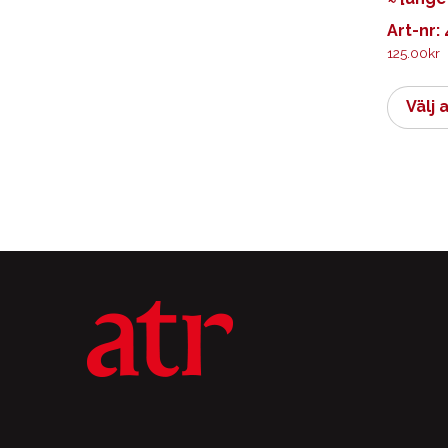
Art-nr:
125.00
kr
Välj 