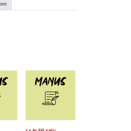
ion
14 år till salu