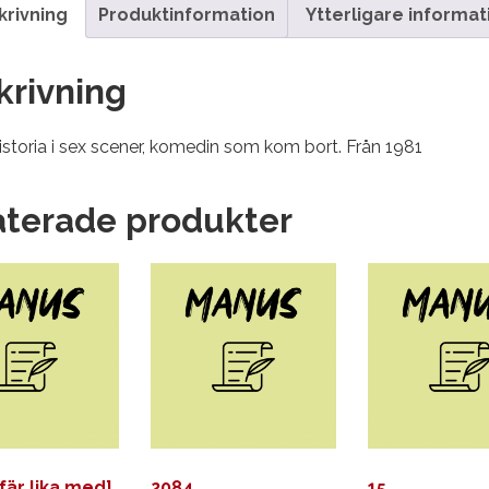
krivning
Produktinformation
Ytterligare informat
krivning
historia i sex scener, komedin som kom bort. Från 1981
aterade produkter
fär lika med]
2084
15…