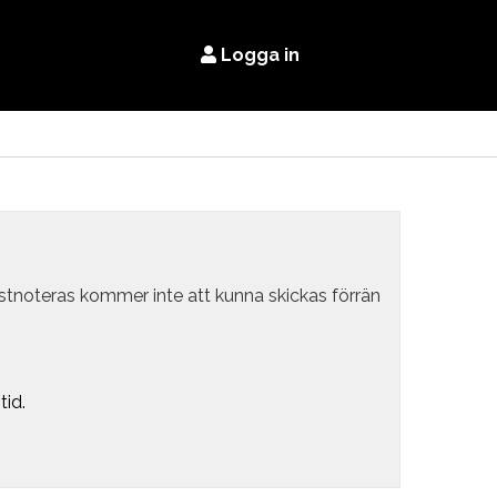
Logga in
estnoteras kommer inte att kunna skickas förrän
tid.