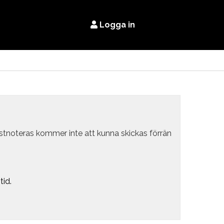
Logga in
estnoteras kommer inte att kunna skickas förrän
tid.