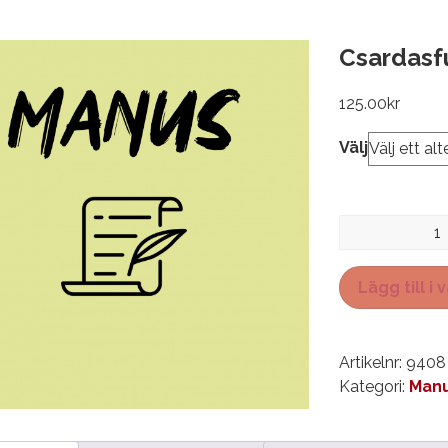
Csardasf
125.00
kr
Välj
Csardasfurstin
mängd
Lägg till i
Artikelnr:
9408
Kategori:
Manu