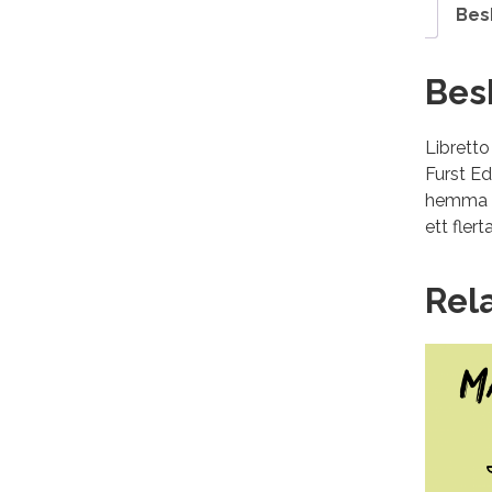
Bes
Bes
Libretto
Furst Ed
hemma i 
ett flert
Rel