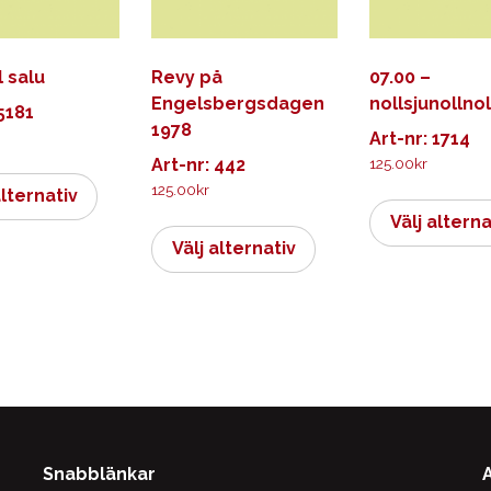
ll salu
Revy på
07.00 –
Engelsbergsdagen
nollsjunollnol
 5181
1978
Art-nr: 1714
Art-nr: 442
125.00
kr
Den
125.00
kr
här
alternativ
produkten
Den
Välj alterna
har
här
Välj alternativ
flera
produkten
varianter.
har
De
flera
olika
varianter.
alternativen
De
kan
olika
väljas
alternativen
på
kan
Snabblänkar
produktsidan
väljas