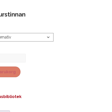
urstinnan
nan
 varukorg
sbibliotek