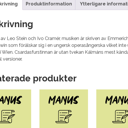
krivning
Produktinformation
Ytterligare informat
krivning
 av Leo Stein och Ivo Cramér, musiken är skriven av Emmeric
win som förälskar sig i en ungersk operasångerska vilket inte
Wien. Csardasfurstinnan är utan tvekan Kálmáns mest kända v
al versioner.
aterade produkter