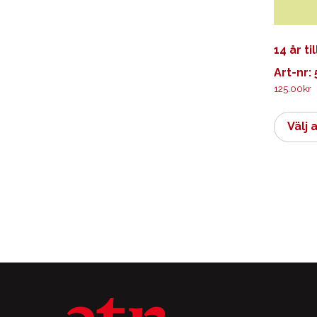
14 år ti
Art-nr:
125.00
kr
Välj 