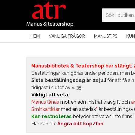
HEM
VANLIGA FRÅGOR
MANUSTIPS
KUN
Manusbibliotek & Teatershop har stängt: 24
Beställningar kan göras under perioden, men bö
Sista beställningsdag är 22 juli
för att få s
tidigast i slutet av v. 35.
Viktigt att veta
:
Manus lånas
mot en administrativ avgift
och
är
Sminkartiklar
med en asterisk
*
är beställningsva
Kan restnoteras
betyder att varan inte finns 
Här kan du:
Ångra ditt köp/lån