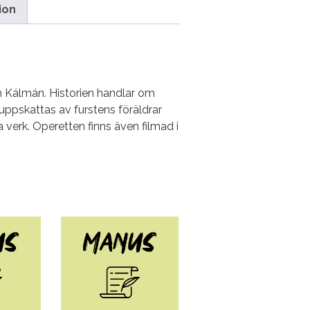
ion
h Kálmán. Historien handlar om
 uppskattas av furstens föräldrar
erk. Operetten finns även filmad i