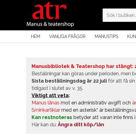
HEM
VANLIGA FRÅGOR
MANUSTIPS
KUN
Manusbibliotek & Teatershop har stängt: 24
Beställningar kan göras under perioden, men bö
Sista beställningsdag är 22 juli
för att få s
tidigast i slutet av v. 35.
Viktigt att veta
:
Manus lånas
mot en administrativ avgift
och
är
Sminkartiklar
med en asterisk
*
är beställningsva
Kan restnoteras
betyder att varan inte finns 
Här kan du:
Ångra ditt köp/lån