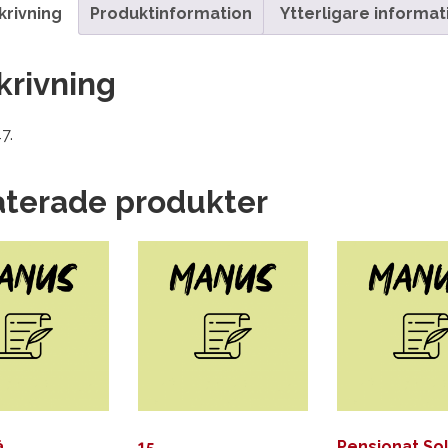
krivning
Produktinformation
Ytterligare informat
krivning
7.
aterade produkter
å
15…
Pensionat So