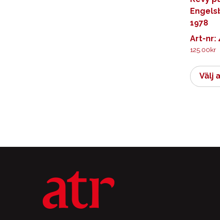
Engels
1978
Art-nr:
125.00
kr
Välj 