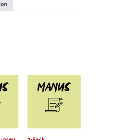
ion
lrosen
2-Pack