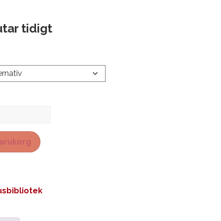
tar tidigt
 varukorg
sbibliotek