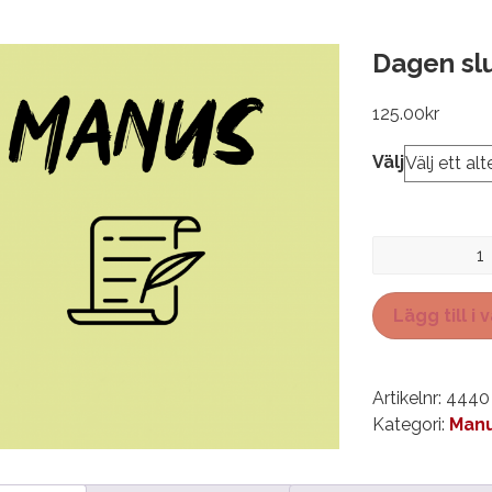
Dagen slu
125.00
kr
Välj
Dagen
slutar
tidigt
Lägg till i
mängd
Artikelnr:
4440
Kategori:
Manu