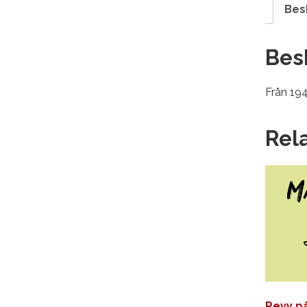
Bes
Bes
Från 194
Rel
Revy p