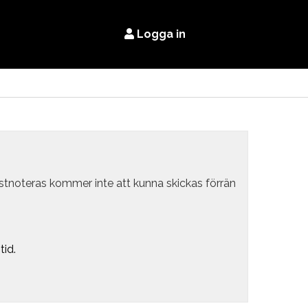
Logga in
estnoteras kommer inte att kunna skickas förrän
tid.