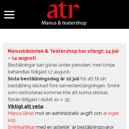
Manusbibliotek & Teatershop har stängt: 24 juli
– 14 augusti
Beställningar kan göras under perioden, men börjar
behandlas tidigast 17 augusti.
Sista beställningsdag är 22 juli
för att få sin
beställning skickad före semesterstängningen. Smink
som restnoteras kommer inte att kunna skickas
förrän tidigast i slutet av v. 35.
Viktigt att veta
:
Manus lånas
mot en administrativ avgift
och
är inget
köp.
Sminkartiklar
med en asterisk
*
är beställningsvaror