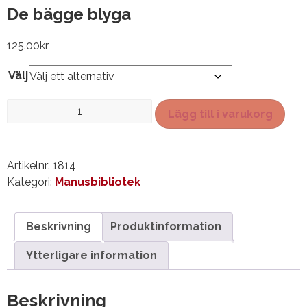
De bägge blyga
125.00
kr
Välj
De
Lägg till i varukorg
bägge
blyga
mängd
Artikelnr:
1814
Kategori:
Manusbibliotek
Beskrivning
Produktinformation
Ytterligare information
Beskrivning