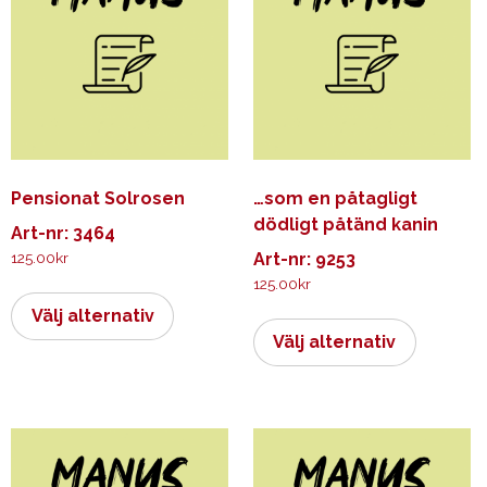
Pensionat Solrosen
…som en påtagligt
dödligt påtänd kanin
Art-nr: 3464
125.00
kr
Art-nr: 9253
125.00
kr
Den
här
Den
Välj alternativ
produkten
här
Välj alternativ
har
produkt
flera
har
varianter.
flera
De
varianter.
olika
De