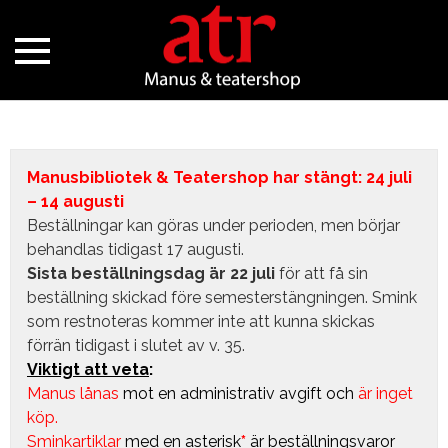
Manusbibliotek & Teatershop har stängt: 24 juli
– 14 augusti
Beställningar kan göras under perioden, men börjar
behandlas tidigast 17 augusti.
Sista beställningsdag är 22 juli
för att få sin
beställning skickad före semesterstängningen. Smink
som restnoteras kommer inte att kunna skickas
förrän tidigast i slutet av v. 35.
Viktigt att veta
:
Manus lånas
mot en administrativ avgift
och
är inget
köp.
Sminkartiklar
med en asterisk
*
är beställningsvaror