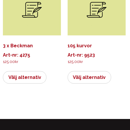
alternativen
alternati
kan
kan
väljas
väljas
på
på
produktsidan
produkts
3 x Beckman
105 kurvor
Art-nr: 4275
Art-nr: 9523
125.00
kr
125.00
kr
Den
Den
här
här
Välj alternativ
Välj alternativ
produkten
produkt
har
har
flera
flera
varianter.
varianter.
De
De
olika
olika
alternativen
alternati