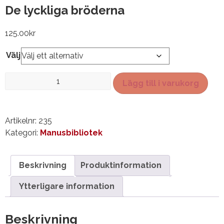
De lyckliga bröderna
125.00
kr
Välj
De
Lägg till i varukorg
lyckliga
bröderna
mängd
Artikelnr:
235
Kategori:
Manusbibliotek
Beskrivning
Produktinformation
Ytterligare information
Beskrivning