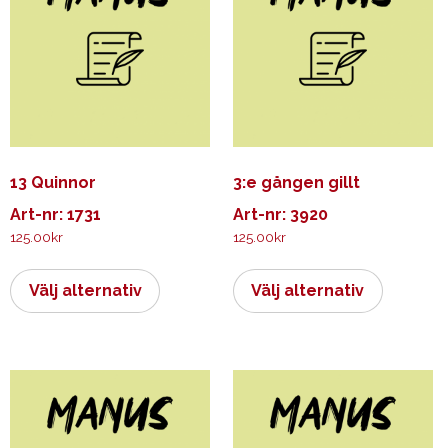
13 Quinnor
3:e gången gillt
Art-nr: 1731
Art-nr: 3920
125.00
kr
125.00
kr
Den
Den
här
här
Välj alternativ
Välj alternativ
produkten
produkt
har
har
flera
flera
varianter.
varianter.
De
De
olika
olika