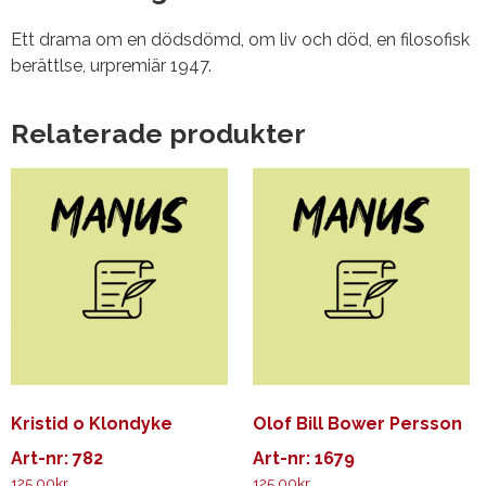
Ett drama om en dödsdömd, om liv och död, en filosofisk
berättlse, urpremiär 1947.
Relaterade produkter
Kristid o Klondyke
Olof Bill Bower Persson
Art-nr: 782
Art-nr: 1679
125.00
kr
125.00
kr