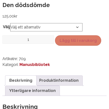
Den dödsdömde
125.00
kr
Välj
Den
Lägg till i varukorg
dödsdömde
mängd
Artikelnr:
709
Kategori:
Manusbibliotek
Beskrivning
Produktinformation
Ytterligare information
Beskrivning