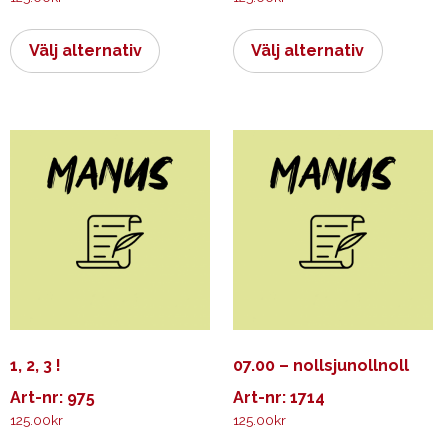
Den
Den
här
här
Välj alternativ
Välj alternativ
produkten
produkt
har
har
flera
flera
varianter.
varianter.
De
De
olika
olika
alternativen
alternati
kan
kan
väljas
väljas
på
på
produktsidan
produkts
1, 2, 3 !
07.00 – nollsjunollnoll
Art-nr: 975
Art-nr: 1714
125.00
kr
125.00
kr
Den
Den