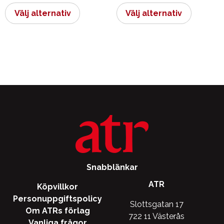
här
här
Välj alternativ
Välj alternativ
produkten
produkt
har
har
flera
flera
varianter.
varianter.
De
De
olika
olika
alternativen
alternati
kan
kan
väljas
väljas
på
på
produktsidan
produkts
Snabblänkar
ATR
Köpvillkor
Personuppgiftspolicy
Slottsgatan 17
Om ATRs förlag
722 11 Västerås
Vanliga frågor