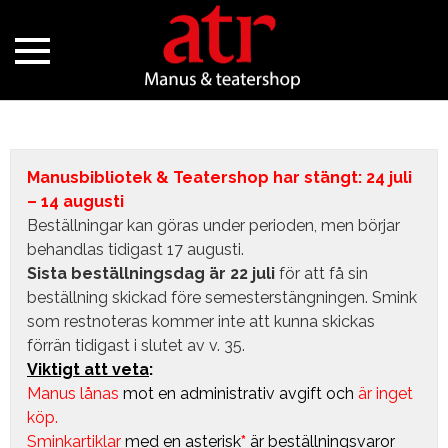
Manusbibliotek & Teatershop har stängt: 24 juli
– 14 augusti
Beställningar kan göras under perioden, men börjar
behandlas tidigast 17 augusti.
Sista beställningsdag är 22 juli
för att få sin
beställning skickad före semesterstängningen. Smink
som restnoteras kommer inte att kunna skickas
förrän tidigast i slutet av v. 35.
Viktigt att veta
:
Manus lånas
mot en administrativ avgift
och
är inget
köp.
Sminkartiklar
med en asterisk
*
är beställningsvaror