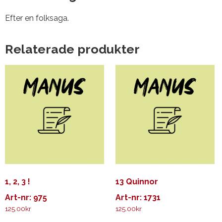
Efter en folksaga.
Relaterade produkter
1, 2, 3 !
13 Quinnor
Art-nr: 975
Art-nr: 1731
125.00
kr
125.00
kr
Den
Den