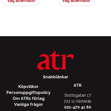
Välj alternativ
Välj alternativ
produkten
produkt
har
har
flera
flera
varianter.
varianter.
De
De
olika
olika
alternativen
alternati
kan
kan
väljas
väljas
på
på
produktsidan
produkts
Snabblänkar
ATR
Köpvillkor
Personuppgiftspolicy
Slottsgatan 17
Om ATRs förlag
722 11 Västerås
Vanliga frågor
021-470 41 60