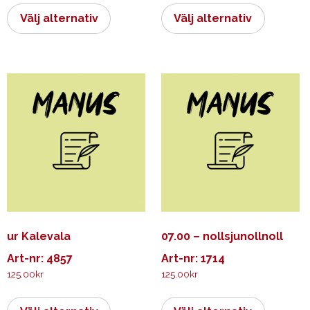
här
här
Välj alternativ
Välj alternativ
produkten
produkt
har
har
flera
flera
varianter.
varianter.
De
De
olika
olika
alternativen
alternati
kan
kan
väljas
väljas
på
på
produktsidan
produkts
ur Kalevala
07.00 – nollsjunollnoll
Art-nr: 4857
Art-nr: 1714
125.00
kr
125.00
kr
Den
Den
här
här