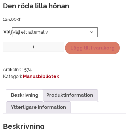
Den röda lilla hönan
125.00
kr
Välj
Den
Lägg till i varukorg
röda
lilla
hönan
Artikelnr:
1574
mängd
Kategori:
Manusbibliotek
Beskrivning
Produktinformation
Ytterligare information
Beskrivning