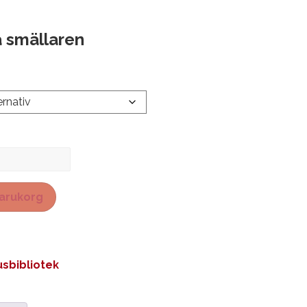
a smällaren
 varukorg
sbibliotek