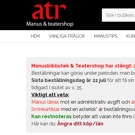
HEM
VANLIGA FRÅGOR
MANUSTIPS
KUN
Manusbibliotek & Teatershop har stängt: 24
Beställningar kan göras under perioden, men bö
Sista beställningsdag är 22 juli
för att få s
tidigast i slutet av v. 35.
Viktigt att veta
:
Manus lånas
mot en administrativ avgift
och
är
Sminkartiklar
med en asterisk
*
är beställningsva
Kan restnoteras
betyder att varan inte finns 
Här kan du:
Ångra ditt köp/lån