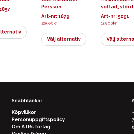
Persson
softad_störd
 4857
Art-nr: 1679
Art-nr: 5091
125.00
kr
125.00
kr
Den
här
Den
alternativ
produkten
här
Välj alternativ
Välj alterna
har
produkten
flera
har
varianter.
flera
De
varianter.
olika
De
alternativen
olika
kan
alternativen
väljas
kan
Snabblänkar
på
väljas
produktsidan
på
Köpvillkor
S
produktsidan
Personuppgiftspolicy
7
Om ATRs förlag
0
Vanliga frågor