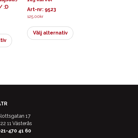
/ :D
Art-nr: 9523
125.00
kr
Den
Den
här
Välj alternativ
här
produkten
tiv
produkten
har
har
flera
flera
varianter.
varianter.
De
De
olika
olika
alternativen
alternativen
kan
kan
väljas
ATR
väljas
på
på
produktsidan
lottsgatan 17
produktsidan
22 11 Västerås
21-470 41 60