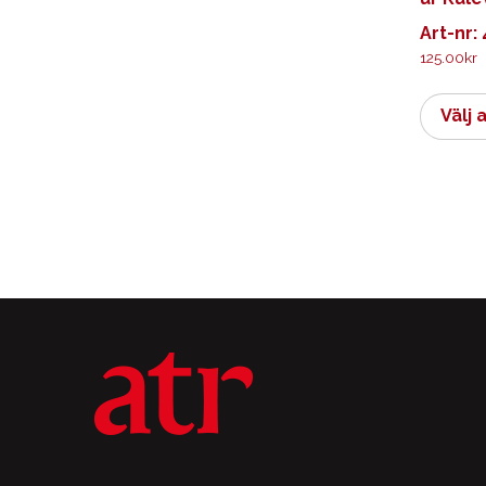
Art-nr:
125.00
kr
Välj 