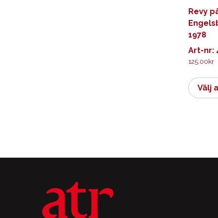
Revy p
Engels
1978
Art-nr:
125.00
kr
Välj 