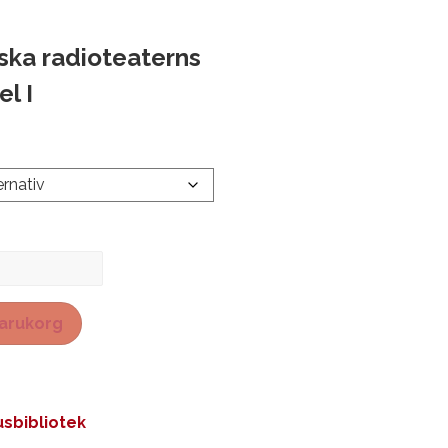
ska radioteaterns
el I
 varukorg
sbibliotek