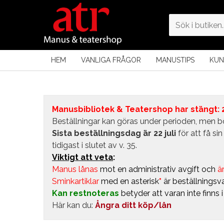
HEM
VANLIGA FRÅGOR
MANUSTIPS
KUN
Manusbibliotek & Teatershop har stängt: 24
Beställningar kan göras under perioden, men bö
Sista beställningsdag är 22 juli
för att få s
tidigast i slutet av v. 35.
Viktigt att veta
:
Manus lånas
mot en administrativ avgift
och
är
Sminkartiklar
med en asterisk
*
är beställningsva
Kan restnoteras
betyder att varan inte finns 
Här kan du:
Ångra ditt köp/lån