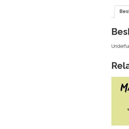
Bes
Bes
Underfun
Rel