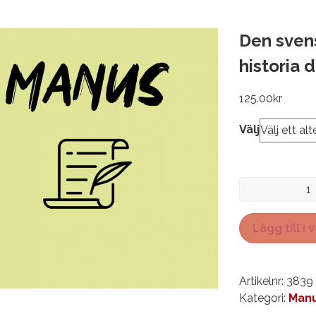
Den sven
historia d
125.00
kr
Välj
Den
svenska
radioteaterns
Lägg till i
historia
del
I
Artikelnr:
3839
mängd
Kategori:
Manu