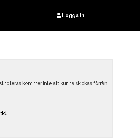
Logga in
estnoteras kommer inte att kunna skickas förrän
tid.