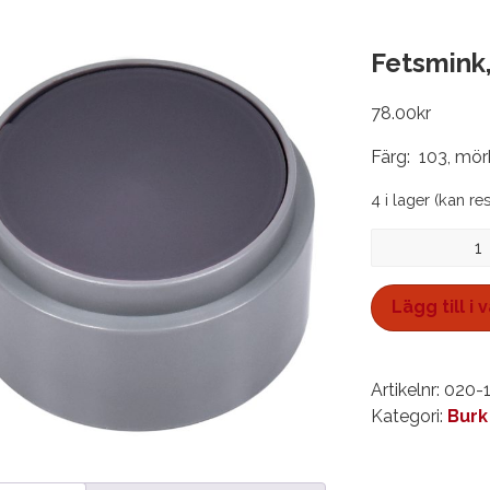
Fetsmink,
78.00
kr
Färg: 103, mör
4 i lager (kan re
Fetsmink,
burk
15
Lägg till i
ml
mängd
Artikelnr:
020-
Kategori:
Burk