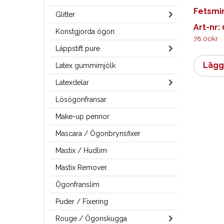
Fetsmin
Glitter
Art-nr:
Konstgjorda ögon
78.00
kr
Läppstift pure
Lägg 
Latex gummimjölk
Latexdelar
Lösögonfransar
Make-up pennor
Mascara / Ögonbrynsfixer
Mastix / Hudlim
Mastix Remover
Ögonfranslim
Puder / Fixering
Rouge / Ögonskugga