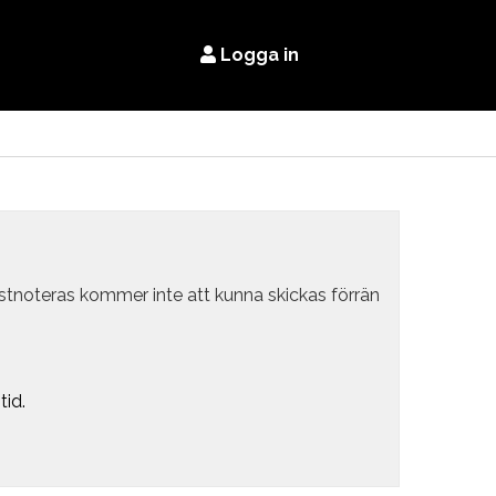
Logga in
estnoteras kommer inte att kunna skickas förrän
tid.