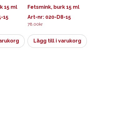
k 15 ml
Fetsmink, burk 15 ml
5-15
Art-nr: 020-D8-15
78.00
kr
varukorg
Lägg till i varukorg