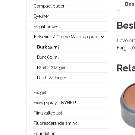
Bes
Compact puder
Eyeliner
Bes
Färgat puder
Fetsmink / Creme Make-up pure
Leverera
Burk 15 ml
Färg: 1
Burk 60 ml
Rel
Palett 12 färger
Palett 24 färger
Fix gel
Fixing spray - NYHET!
Flintskalleplast
Fluorescerande smink
Foundation