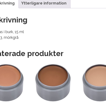
krivning
Ytterligare information
krivning
s i burk, 15 ml
03, mörkgrå
aterade produkter