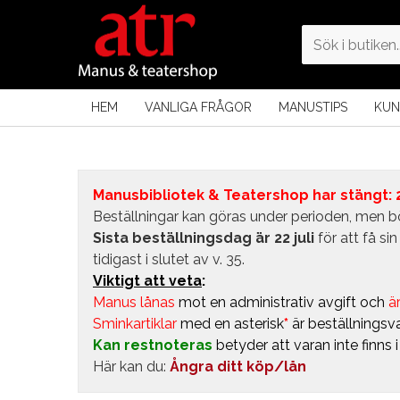
HEM
VANLIGA FRÅGOR
MANUSTIPS
KUN
Manusbibliotek & Teatershop har stängt: 24
Beställningar kan göras under perioden, men bö
Sista beställningsdag är 22 juli
för att få s
tidigast i slutet av v. 35.
Viktigt att veta
:
Manus lånas
mot en administrativ avgift
och
är
Sminkartiklar
med en asterisk
*
är beställningsva
Kan restnoteras
betyder att varan inte finns 
Här kan du:
Ångra ditt köp/lån