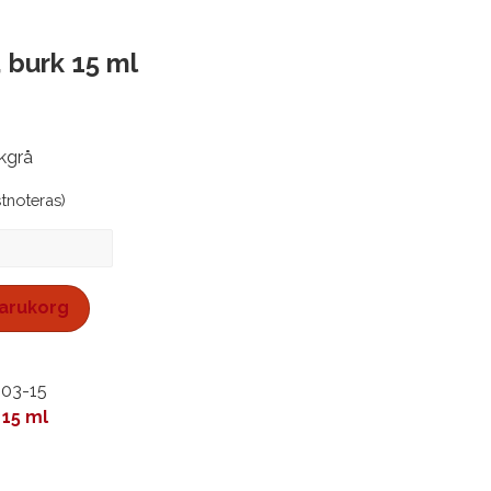
 burk 15 ml
kgrå
stnoteras)
 varukorg
103-15
 15 ml