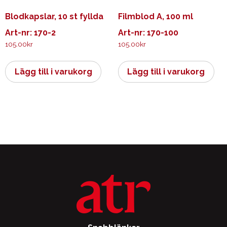
Blodkapslar, 10 st fyllda
Filmblod A, 100 ml
Art-nr: 170-2
Art-nr: 170-100
105.00
kr
105.00
kr
Lägg till i varukorg
Lägg till i varukorg