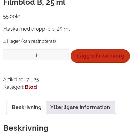
Filmblod B, 25 ml
55.00
kr
Flaska med dropp-pip, 25 ml
4 i lager (kan restnoteras)
Filmblod
Lägg till i varukorg
B,
25
ml
Artikelnr:
171-25
mängd
Kategori:
Blod
Beskrivning
Ytterligare information
Beskrivning