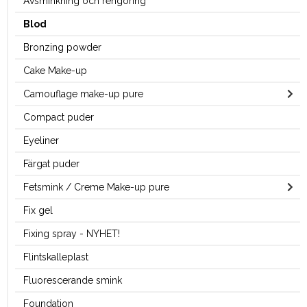
Avsminkning och rengöring
Blod
Bronzing powder
Cake Make-up
Camouflage make-up pure
Compact puder
Eyeliner
Färgat puder
Fetsmink / Creme Make-up pure
Fix gel
Fixing spray - NYHET!
Flintskalleplast
Fluorescerande smink
Foundation