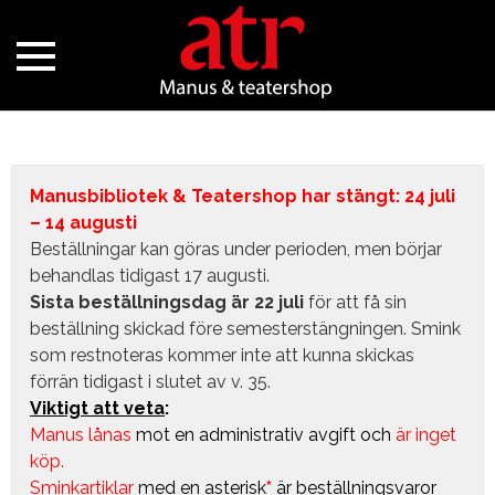
Manusbibliotek & Teatershop har stängt: 24 juli
– 14 augusti
Beställningar kan göras under perioden, men börjar
behandlas tidigast 17 augusti.
Sista beställningsdag är 22 juli
för att få sin
beställning skickad före semesterstängningen. Smink
som restnoteras kommer inte att kunna skickas
förrän tidigast i slutet av v. 35.
Viktigt att veta
:
Manus lånas
mot en administrativ avgift
och
är inget
köp.
Sminkartiklar
med en asterisk
*
är beställningsvaror