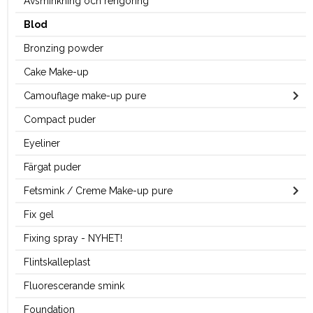
Avsminkning och rengöring
Blod
Bronzing powder
Cake Make-up
Camouflage make-up pure
Compact puder
Eyeliner
Färgat puder
Fetsmink / Creme Make-up pure
Fix gel
Fixing spray - NYHET!
Flintskalleplast
Fluorescerande smink
Foundation