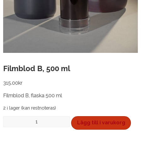
Filmblod B, 500 ml
315.00
kr
Filmblod B, flaska 500 ml
2 i lager (kan restnoteras)
Filmblod
Lägg till i varukorg
B,
500