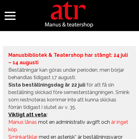
Manusbibliotek & Teatershop har stängt: 24 juli
– 14 augusti
Beställningar kan göras under perioden, men börjar
behandlas tidigast 17 augusti.
Sista beställningsdag är 22 juli
för att få sin
beställning skickad före semesterstängningen. Smink
som restnoteras kommer inte att kunna skickas
förrän tidigast i slutet av v. 35.
Viktigt att veta
:
Manus lånas
mot en administrativ avgift
och
är inget
köp.
Sminkartiklar
med en asterisk
*
är beställningsvaror