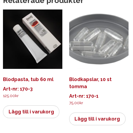
Relaterade produkter
Blodpasta, tub 60 ml
Blodkapslar, 10 st
tomma
Art-nr: 170-3
125.00
kr
Art-nr: 170-1
75.00
kr
Lägg till i varukorg
Lägg till i varukorg