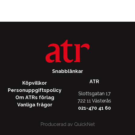
Snabblänkar
ATR
Köpvillkor
Personuppgiftspolicy
Slottsgatan 17
Om ATRs förlag
722 11 Västerås
Vanliga frågor
021-470 41 60
Producerad av QuickNet