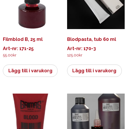
Filmblod B, 25 ml
Blodpasta, tub 60 ml
Art-nr: 171-25
Art-nr: 170-3
55.00
kr
125.00
kr
Lägg till i varukorg
Lägg till i varukorg