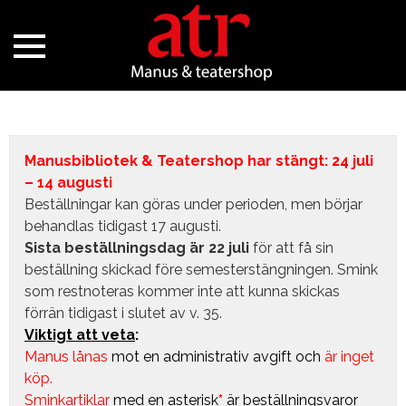
Manusbibliotek & Teatershop har stängt: 24 juli
– 14 augusti
Beställningar kan göras under perioden, men börjar
behandlas tidigast 17 augusti.
Sista beställningsdag är 22 juli
för att få sin
beställning skickad före semesterstängningen. Smink
som restnoteras kommer inte att kunna skickas
förrän tidigast i slutet av v. 35.
Viktigt att veta
:
Manus lånas
mot en administrativ avgift
och
är inget
köp.
Sminkartiklar
med en asterisk
*
är beställningsvaror