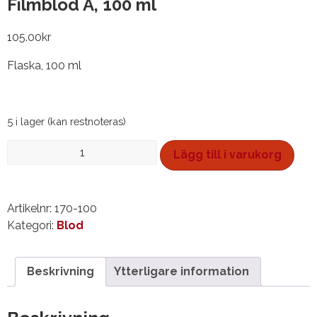
Filmblod A, 100 ml
105.00
kr
Flaska, 100 ml
5 i lager (kan restnoteras)
Filmblod
Lägg till i varukorg
A,
100
ml
Artikelnr:
170-100
mängd
Kategori:
Blod
Beskrivning
Ytterligare information