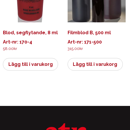
Blod, segflytande, 8 ml
Filmblod B, 500 ml
Art-nr: 170-4
Art-nr: 171-500
58.00
kr
315.00
kr
Lägg till i varukorg
Lägg till i varukorg