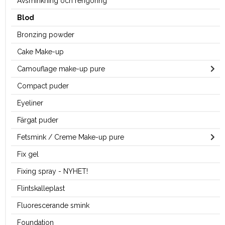
Avsminkning och rengöring
Blod
Bronzing powder
Cake Make-up
Camouflage make-up pure
Compact puder
Eyeliner
Färgat puder
Fetsmink / Creme Make-up pure
Fix gel
Fixing spray - NYHET!
Flintskalleplast
Fluorescerande smink
Foundation